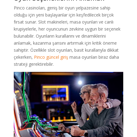
Pinco casinoları, geniş bir oyun yelpazesine sahip
olduğu için yeni başlayanlar için keşfedilecek birçok
fırsat sunar. Slot makineleri, masa oyunları ve canlı
krupiyelerle, her oyuncunun zevkine uygun bir seçenek
bulunabilir. Oyunların kurallarını ve dinamiklerini
anlamak, kazanma şansını artırmak için kritik öneme
sahiptir. Özellikle slot oyunları, basit kurallarıyla dikkat
çekerken,
Pinco güncel giriş
masa oyunları biraz daha
strateji gerektirebilir.