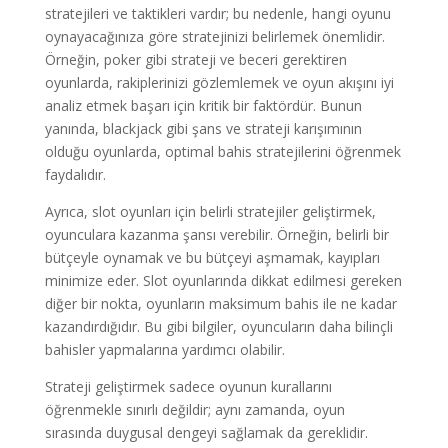
stratejileri ve taktikleri vardır; bu nedenle, hangi oyunu
oynayacağınıza göre stratejinizi belirlemek önemlidir.
Örneğin, poker gibi strateji ve beceri gerektiren
oyunlarda, rakiplerinizi gözlemlemek ve oyun akışını iyi
analiz etmek başarı için kritik bir faktördür. Bunun
yanında, blackjack gibi şans ve strateji karışımının
olduğu oyunlarda, optimal bahis stratejilerini öğrenmek
faydalıdır.
Ayrıca, slot oyunları için belirli stratejiler geliştirmek,
oyunculara kazanma şansı verebilir. Örneğin, belirli bir
bütçeyle oynamak ve bu bütçeyi aşmamak, kayıpları
minimize eder. Slot oyunlarında dikkat edilmesi gereken
diğer bir nokta, oyunların maksimum bahis ile ne kadar
kazandırdığıdır. Bu gibi bilgiler, oyuncuların daha bilinçli
bahisler yapmalarına yardımcı olabilir.
Strateji geliştirmek sadece oyunun kurallarını
öğrenmekle sınırlı değildir; aynı zamanda, oyun
sırasında duygusal dengeyi sağlamak da gereklidir.