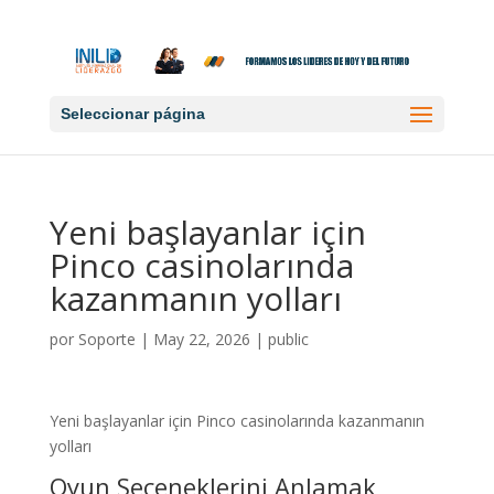
Seleccionar página
Yeni başlayanlar için
Pinco casinolarında
kazanmanın yolları
por
Soporte
|
May 22, 2026
|
public
Yeni başlayanlar için Pinco casinolarında kazanmanın
yolları
Oyun Seçeneklerini Anlamak