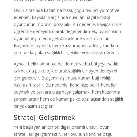
Oyun sırasında kazanma hissi, çoğu oyuncuyu motive
ederken, kayıplar karşısında duyulan hayal kırıklığı
oyuncunun moralini bozabilir. Bu nedenle, kayıpları birer
öğrenme deneyimi olarak değerlendirmek, oyuncuların
oyun deneyimlerini geliştirmelerine yardımcı olur.
Başarılı bir oyuncu, hem kazanmanın tadını çıkarırken
hem de kayıpları sağlıklı bir şekilde yönetmeyi öğrenir.
Ayrıca, belirli bir bütçe belirlemek ve bu bütçeye sadık
kalmak da psikolojik olarak sağlıklı bir oyun deneyimi
için gereklidir. Bütçenin aşılması, kumar bağımlılığı
riskini artırabilir. Bu nedenle, kendinize belirli hedefler
koymak ve bunlara ulaşmaya çalışmak, hem kazanma
şansını artırır hem de kumar psikolojisi açısından sağlıklı
bir yaklaşım sergiler.
Strateji Geliştirmek
Yeni başlayanlar için bir diğer önemli unsur, oyun
stratejileri geliştirmektir. Her oyunun kendine özgü