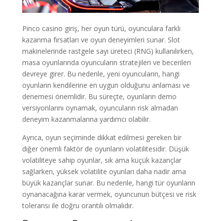
Pinco casino giriş, her oyun türü, oyunculara farklı
kazanma fırsatları ve oyun deneyimleri sunar. Slot
makinelerinde rastgele sayı üreteci (RNG) kullanılırken,
masa oyunlarında oyuncuların stratejileri ve becerileri
devreye girer. Bu nedenle, yeni oyuncuların, hangi
oyunların kendilerine en uygun olduğunu anlaması ve
denemesi önemlidir. Bu süreçte, oyunların demo
versiyonlarını oynamak, oyuncuların risk almadan
deneyim kazanmalarına yardımcı olabilir.
Ayrıca, oyun seçiminde dikkat edilmesi gereken bir
diğer önemli faktör de oyunların volatilitesidir. Düşük
volatiliteye sahip oyunlar, sık ama küçük kazançlar
sağlarken, yüksek volatilite oyunları daha nadir ama
büyük kazançlar sunar. Bu nedenle, hangi tür oyunların
oynanacağına karar vermek, oyuncunun bütçesi ve risk
toleransı ile doğru orantılı olmalıdır.