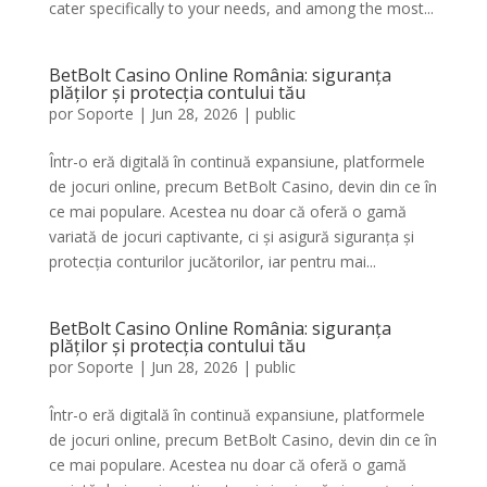
cater specifically to your needs, and among the most...
BetBolt Casino Online România: siguranța
plăților și protecția contului tău
por
Soporte
|
Jun 28, 2026
|
public
Într-o eră digitală în continuă expansiune, platformele
de jocuri online, precum BetBolt Casino, devin din ce în
ce mai populare. Acestea nu doar că oferă o gamă
variată de jocuri captivante, ci și asigură siguranța și
protecția conturilor jucătorilor, iar pentru mai...
BetBolt Casino Online România: siguranța
plăților și protecția contului tău
por
Soporte
|
Jun 28, 2026
|
public
Într-o eră digitală în continuă expansiune, platformele
de jocuri online, precum BetBolt Casino, devin din ce în
ce mai populare. Acestea nu doar că oferă o gamă