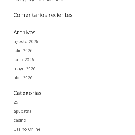
Comentarios recientes
Archivos
agosto 2026
julio 2026
junio 2026
mayo 2026
abril 2026
Categorías
25
apuestas
casino
Casino Online