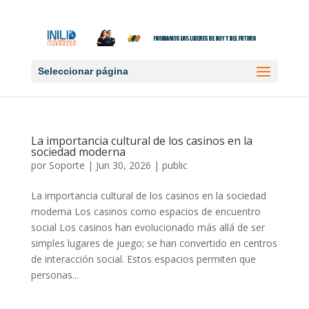
Seleccionar página
La importancia cultural de los casinos en la
sociedad moderna
por
Soporte
|
Jun 30, 2026
|
public
La importancia cultural de los casinos en la sociedad
moderna Los casinos como espacios de encuentro
social Los casinos han evolucionado más allá de ser
simples lugares de juego; se han convertido en centros
de interacción social. Estos espacios permiten que
personas...