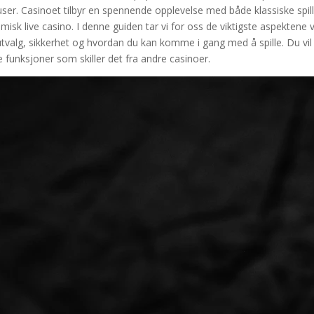
ser. Casinoet tilbyr en spennende opplevelse med både klassiske spill
misk live casino. I denne guiden tar vi for oss de viktigste aspektene
lutvalg, sikkerhet og hvordan du kan komme i gang med å spille. Du v
e funksjoner som skiller det fra andre casinoer.