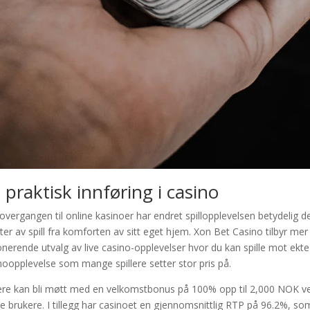
 praktisk innføring i casino
overgangen til online kasinoer har endret spillopplevelsen betydelig de 
ter av spill fra komforten av sitt eget hjem. Xon Bet Casino tilbyr mer e
nerende utvalg av live casino-opplevelser hvor du kan spille mot ekte 
noopplevelse som mange spillere setter stor pris på.
lere kan bli møtt med en velkomstbonus på 100% opp til 2,000 NOK ve
nye brukere. I tillegg har casinoet en gjennomsnittlig RTP på 96.2%, s