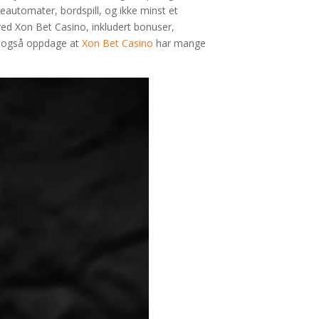
eautomater, bordspill, og ikke minst et
 ved Xon Bet Casino, inkludert bonuser,
il også oppdage at
Xon Bet Casino
har mange