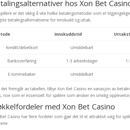
talingsalternativer hos Xon Bet Casin
spillere er det viktig å vite hvilke betalingsmetoder som er tilgjengeli
igste betalingsalternativene for innskudd og uttak.
tode
Innskuddstid
Uttakst
Kreditt/debetkort
Umiddelbart
Bankoverføring
1-3 arbeidsdager
1-
E-lommebøker
Umiddelbart
det fremgår av tabellen, tilbyr Xon Bet Casino en variasjon av beta
k, noe som er essensielt for spillere som ønsker en smidig opplevelse
kkelfordeler med Xon Bet Casino
Bet Casino har flere fordeler som gjør det til et attraktivt valg for s
kene: