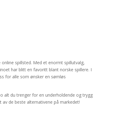
nline spillsted. Med et enormt spillutvalg,
oet har blitt en favoritt blant norske spillere. I
luss for alle som ønsker en sømløs
sino alt du trenger for en underholdende og trygg
et av de beste alternativene på markedet!