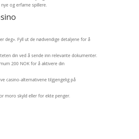
 nye og erfarne spillere.
sino
er deg». Fyll ut de nødvendige detaljene for å
titeten din ved å sende inn relevante dokumenter.
imum 200 NOK for å aktivere din
ve casino-alternativene tilgjengelig på
for moro skyld eller for ekte penger.