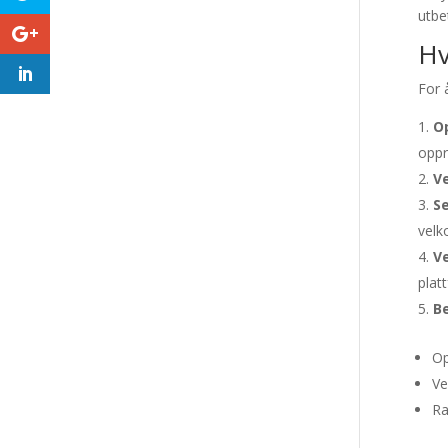
utbe
Hv
For 
O
oppr
Ve
Se
velk
Ve
plat
Be
Op
Ve
Ra