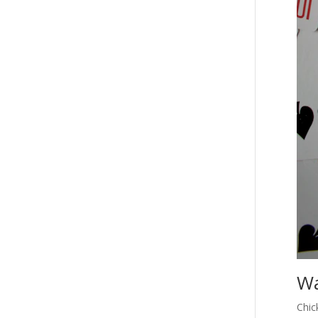
Wa
Chic