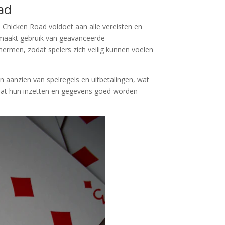
ad
. Chicken Road voldoet aan alle vereisten en
m maakt gebruik van geavanceerde
hermen, zodat spelers zich veilig kunnen voelen
 aanzien van spelregels en uitbetalingen, wat
n dat hun inzetten en gegevens goed worden