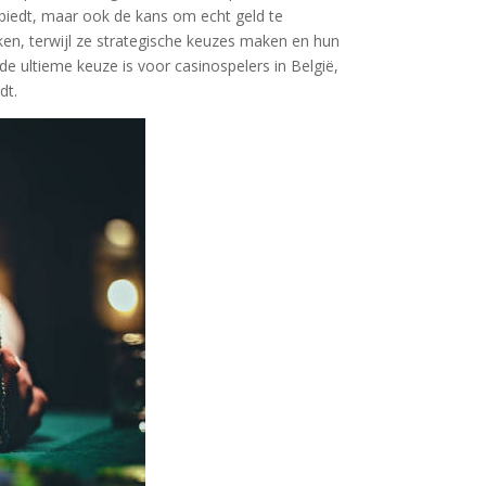
 biedt, maar ook de kans om echt geld te
ken, terwijl ze strategische keuzes maken en hun
 ultieme keuze is voor casinospelers in België,
dt.