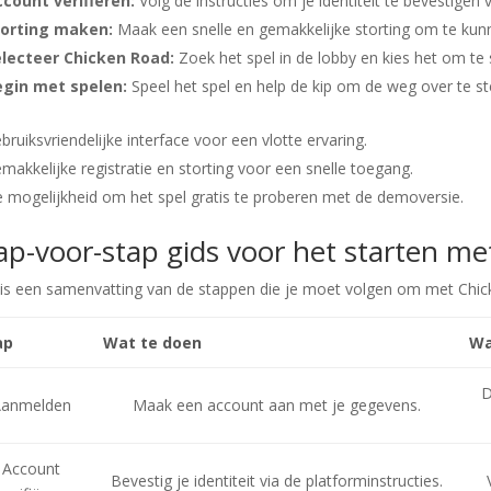
count verifiëren:
Volg de instructies om je identiteit te bevestigen
torting maken:
Maak een snelle en gemakkelijke storting om te kun
electeer Chicken Road:
Zoek het spel in de lobby en kies het om te 
egin met spelen:
Speel het spel en help de kip om de weg over te st
bruiksvriendelijke interface voor een vlotte ervaring.
makkelijke registratie en storting voor een snelle toegang.
 mogelijkheid om het spel gratis te proberen met de demoversie.
ap-voor-stap gids voor het starten m
 is een samenvatting van de stappen die je moet volgen om met Chic
ap
Wat te doen
Wa
D
Aanmelden
Maak een account aan met je gegevens.
Account
Bevestig je identiteit via de platforminstructies.