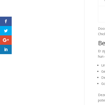
Door
Chic
Be
Er z
hun 
Un
Ge
De
Go
Deze
pote