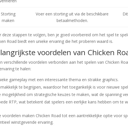
verifiëren
Storting
Voer een storting uit via de beschikbare
Dit
maken
betaalmethoden.
 deze stappen te volgen, ben je goed voorbereid om het spel te spel
ken Road biedt een unieke ervaring die het proberen waard is.
langrijkste voordelen van Chicken Ro
ijn verschillende voordelen verbonden aan het spelen van Chicken Ro
ervaring te halen:
ieke gameplay met een interessante thema en strakke graphics.
makkelijk te begrijpen, waardoor het toegankelijk is voor nieuwe spel
 mogelijkheid om strategische keuzes te maken, wat de spanning ve
ede RTP, wat betekent dat spelers een eerlijke kans hebben om te w
 voordelen maken Chicken Road tot een aantrekkelijke optie voor sp
ntieel winstgevende ervaring.