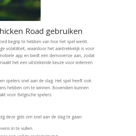
Chicken Road gebruiken
oed begrip te hebben van hoe het spel werkt.
 volatiliteit, waardoor het aantrekkelijk is voor
n mobiele app en biedt een demoversie aan, zodat
 maakt het een uitstekende keuze voor iedereen
en spelers snel aan de slag. Het spel heeft ook
e kans hebben om te winnen. Bovendien kunnen
kt voor Belgische spelers.
lg deze gids om snel aan de slag te gaan:
ens in te vullen.