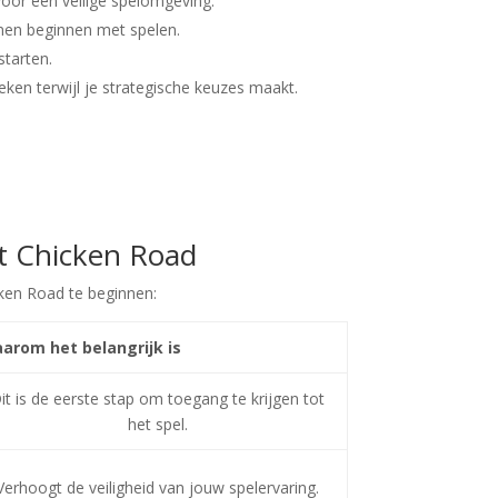
 voor een veilige spelomgeving.
nen beginnen met spelen.
starten.
eken terwijl je strategische keuzes maakt.
et Chicken Road
ken Road te beginnen:
arom het belangrijk is
it is de eerste stap om toegang te krijgen tot
het spel.
Verhoogt de veiligheid van jouw spelervaring.