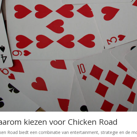
arom kiezen voor Chicken Road
ken Road biedt een combinatie van entertainment, strategie en de m