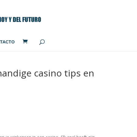
TACTO
andige casino tips en