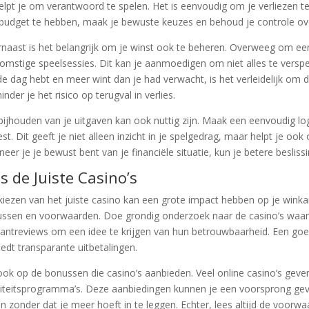
elpt je om verantwoord te spelen. Het is eenvoudig om je verliezen te 
budget te hebben, maak je bewuste keuzes en behoud je controle ove
naast is het belangrijk om je winst ook te beheren. Overweeg om een 
omstige speelsessies. Dit kan je aanmoedigen om niet alles te verspe
e dag hebt en meer wint dan je had verwacht, is het verleidelijk om d
inder je het risico op terugval in verlies.
bijhouden van je uitgaven kan ook nuttig zijn. Maak een eenvoudig lo
iest. Dit geeft je niet alleen inzicht in je spelgedrag, maar helpt je o
eer je je bewust bent van je financiële situatie, kun je betere besli
s de Juiste Casino’s
kiezen van het juiste casino kan een grote impact hebben op je winkan
ssen en voorwaarden. Doe grondig onderzoek naar de casino’s waar je w
lantreviews om een idee te krijgen van hun betrouwbaarheid. Een goe
iedt transparante uitbetalingen.
ook op de bonussen die casino’s aanbieden. Veel online casino’s gev
liteitsprogramma’s. Deze aanbiedingen kunnen je een voorsprong gev
n zonder dat je meer hoeft in te leggen. Echter, lees altijd de voorw