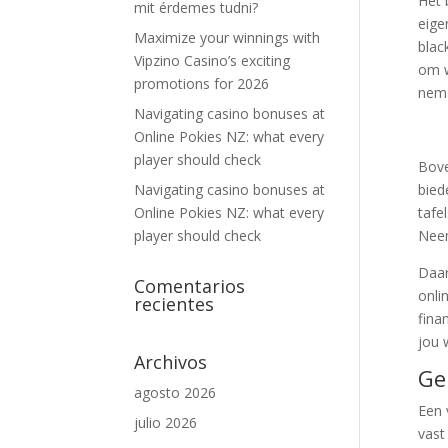
Het 
mit érdemes tudni?
eige
Maximize your winnings with
blac
Vipzino Casino’s exciting
om w
promotions for 2026
nem
Navigating casino bonuses at
Online Pokies NZ: what every
player should check
Bove
Navigating casino bonuses at
bied
Online Pokies NZ: what every
tafe
player should check
Neem
Daar
Comentarios
onli
recientes
fina
jou 
Archivos
Ge
agosto 2026
Een 
julio 2026
vast