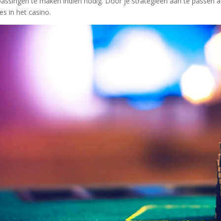
assingen te maken indien nodig. Door je strategieën aan te passen a
es in het casino.