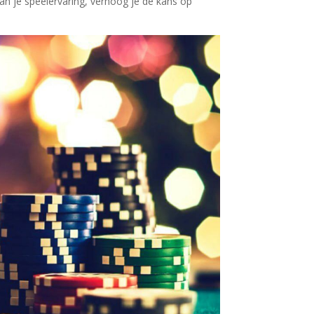
an je speelervaring, verhoog je de kans op