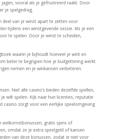
jagen, vooral als je gefrustreerd raakt. Door
r je spelgedrag.
deel van je winst apart te zetten voor
len tijdens een winstgevende sessie. Als je een
oor te spelen. Door je winst te scheiden,
gboek waarin je bijhoudt hoeveel je wint en
ok om beter te begrijpen hoe je budgettering werkt.
ssingen nemen en je winkansen verbeteren.
sen. Niet alle casino’s bieden dezelfde spellen,
ilt spelen. Kijk naar hun licenties, reputatie
d casino zorgt voor een eerlijke speelomgeving
en welkomstbonussen, gratis spins of
en, omdat ze je extra speelgeld of kansen
aarden van deze bonussen, zodat je niet voor