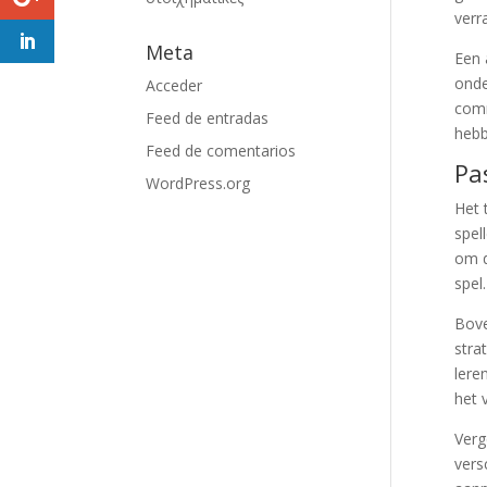
verr
Meta
Een 
onde
Acceder
comm
Feed de entradas
hebb
Feed de comentarios
Pa
WordPress.org
Het 
spel
om d
spel
Bove
stra
lere
het 
Verg
vers