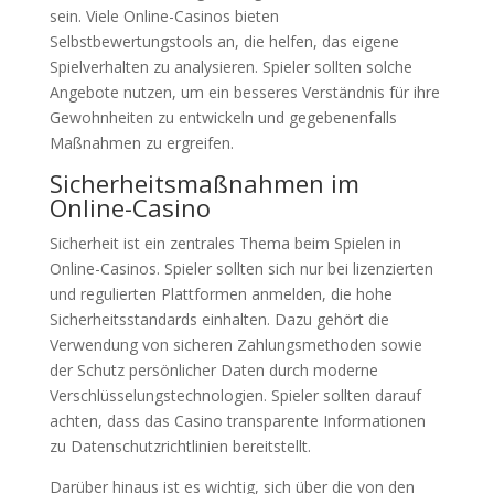
sein. Viele Online-Casinos bieten
Selbstbewertungstools an, die helfen, das eigene
Spielverhalten zu analysieren. Spieler sollten solche
Angebote nutzen, um ein besseres Verständnis für ihre
Gewohnheiten zu entwickeln und gegebenenfalls
Maßnahmen zu ergreifen.
Sicherheitsmaßnahmen im
Online-Casino
Sicherheit ist ein zentrales Thema beim Spielen in
Online-Casinos. Spieler sollten sich nur bei lizenzierten
und regulierten Plattformen anmelden, die hohe
Sicherheitsstandards einhalten. Dazu gehört die
Verwendung von sicheren Zahlungsmethoden sowie
der Schutz persönlicher Daten durch moderne
Verschlüsselungstechnologien. Spieler sollten darauf
achten, dass das Casino transparente Informationen
zu Datenschutzrichtlinien bereitstellt.
Darüber hinaus ist es wichtig, sich über die von den