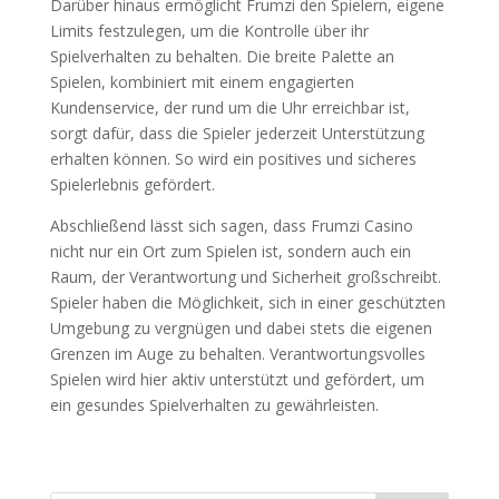
Darüber hinaus ermöglicht Frumzi den Spielern, eigene
Limits festzulegen, um die Kontrolle über ihr
Spielverhalten zu behalten. Die breite Palette an
Spielen, kombiniert mit einem engagierten
Kundenservice, der rund um die Uhr erreichbar ist,
sorgt dafür, dass die Spieler jederzeit Unterstützung
erhalten können. So wird ein positives und sicheres
Spielerlebnis gefördert.
Abschließend lässt sich sagen, dass Frumzi Casino
nicht nur ein Ort zum Spielen ist, sondern auch ein
Raum, der Verantwortung und Sicherheit großschreibt.
Spieler haben die Möglichkeit, sich in einer geschützten
Umgebung zu vergnügen und dabei stets die eigenen
Grenzen im Auge zu behalten. Verantwortungsvolles
Spielen wird hier aktiv unterstützt und gefördert, um
ein gesundes Spielverhalten zu gewährleisten.