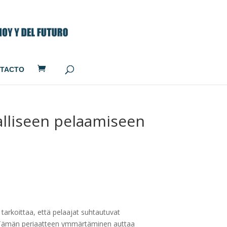
TACTO
valliseen pelaamiseen
tarkoittaa, että pelaajat suhtautuvat
ä. Tämän periaatteen ymmärtäminen auttaa