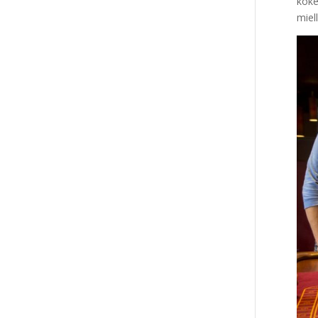
koke
miel