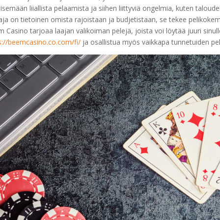
isemään liiallista pelaamista ja siihen liittyviä ongelmia, kuten taloudel
aja on tietoinen omista rajoistaan ja budjetistaan, se tekee pelikoke
 Casino tarjoaa laajan valikoiman pelejä, joista voi löytää juuri sinu
s://beemcasino.co.com/fi/
ja osallistua myös vaikkapa tunnetuiden pel