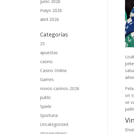
junio 2026
mayo 2026
abril 2026
Categorías
25
apuestas
Lisä
casino
peli
satu
Casino Online
aihe
Games
Pela
novos-casinos-2026
on s
public
se v
Spiele
peli
Sportuna
Vi
Uncategorized
Ensi
στοιχηματικες