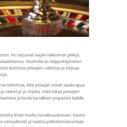
seen. He tarjoavat laajan valikoiman pelejä,
 pelaamisessa. Sivustolla on helppokäyttöinen
sino korostaa pelaajien valintoja ja tarjoaa
poja.
mä tarkoittaa, että pelaajat voivat saada apua
ja sääntöjä ja ohjeita, mikä takaa pelaajien
laamista ja luoda turvallinen ympäristö kaikille
oimasta ilman huolta turvallisuudestaan. Kasino
a vastuullisesti ja nauttia pelikokemuksestaan