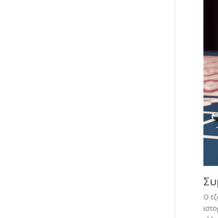
Συ
Ο τζ
ιστο