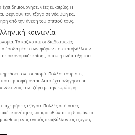
έχει δημιουργήσει νέες ευκαιρίες. Η
ητά, φέρνουν τον τζόγο σε νέα ύψη και
ηση από την άνεση του σπιτιού τους.
ελληνική κοινωνία
νομία. Τα καζίνο και οι διαδικτυακές
σια έσοδα μέσω των φόρων που καταβάλλουν.
 της οικονομικής κρίσης, όπου η ανάπτυξη του
επηρεάσει τον τουρισμό. Πολλοί τουρίστες
ες που προσφέρονται. Αυτό έχει οδηγήσει σε
, συνδέοντας τον τζόγο με την ευρύτερη
 επιχειρήσεις τζόγου. Πολλές από αυτές
ικές κοινότητες και προωθώντας τη διαφάνεια
ν προώθηση ενός υγιούς περιβάλλοντος τζόγου,