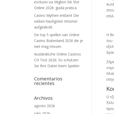
esclusivi sui Migliori Siti Slot
Αυτέ
Online 2026: guida pratica
στον
Casino Mythen entlarvt Die
επιλ
sieben häufigsten Irrtümer
aufgedeckt
De top 5 spellen van Online
Η θε
Casino Buitenland 2026 die je
του 
niet mag missen
εξελ
δρασ
Ausländische Online Casinos
CH Test 2026: So schützen
Σήμε
Sie Ihre Daten beim Spielen
νομο
πλατ
Comentarios
στην
recientes
Κο
Ο τζ
Archivos
Έλλη
agosto 2026
προω
julio 2026