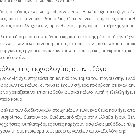
αδόσεων και των κοινωνικών δεσμών.
σο, ο τζόγος δεν είναι χωρίς κινδύνους. Η ανάπτυξη του τζόγου έ
μός και οι οικονομικές δυσκολίες. Οι κοινωνικές υπηρεσίες προσπ
ύνους που ελλοχεύουν, προωθώντας προγράμματα στήριξης για όσο
λιτιστική σημασία του τζόγου εκφράζεται επίσης μέσα από την τέχνη
ιτέχνες αντλούν έμπνευση από τις ιστορίες των παικτών και τις συγ
ουργώντας έργα που αναδεικνύουν τις εσωτερικές συγκρούσεις και
ω από αυτόν.
ρόλος της τεχνολογίας στον τζόγο
χνολογία έχει επηρεάσει σημαντικά τον τομέα του τζόγου στην Ελλ
φορμών και καζίνο, οι παίκτες έχουν σήμερα πρόσβαση σε έναν απί
ς να χρειάζεται να επισκεφθούν φυσικά καζίνο. Αυτή η εξέλιξη έχει
τερο κοινό.
φάλεια των διαδικτυακών στοιχημάτων είναι ένα θέμα που έχει απασ
νισμοί που διέπουν τον διαδικτυακό τζόγο στην Ελλάδα έχουν βε
ς χρήστες. Οι πλατφόρμες αυτές παρέχουν ασφαλείς μεθόδους πληρ
χουν τη συμπεριφορά τους μέσω εργαλείων αυτο-αξιολόγησης.