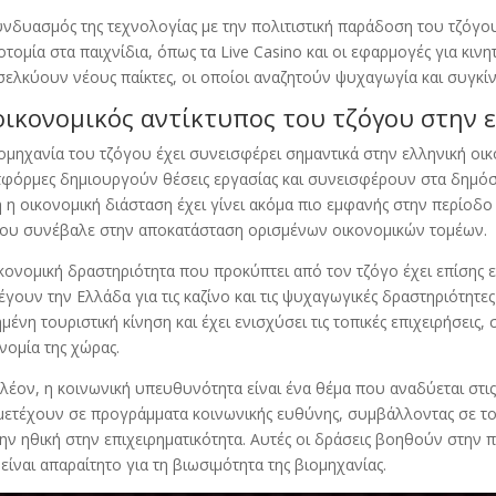
νδυασμός της τεχνολογίας με την πολιτιστική παράδοση του τζόγου 
οτομία στα παιχνίδια, όπως τα Live Casino και οι εφαρμογές για κιν
ελκύουν νέους παίκτες, οι οποίοι αναζητούν ψυχαγωγία και συγκίν
οικονομικός αντίκτυπος του τζόγου στην 
ομηχανία του τζόγου έχει συνεισφέρει σημαντικά στην ελληνική οικο
φόρμες δημιουργούν θέσεις εργασίας και συνεισφέρουν στα δημό
 η οικονομική διάσταση έχει γίνει ακόμα πιο εμφανής στην περίοδο
ου συνέβαλε στην αποκατάσταση ορισμένων οικονομικών τομέων.
κονομική δραστηριότητα που προκύπτει από τον τζόγο έχει επίσης 
έγουν την Ελλάδα για τις καζίνο και τις ψυχαγωγικές δραστηριότητ
μένη τουριστική κίνηση και έχει ενισχύσει τις τοπικές επιχειρήσεις
νομία της χώρας.
λέον, η κοινωνική υπευθυνότητα είναι ένα θέμα που αναδύεται στις
ετέχουν σε προγράμματα κοινωνικής ευθύνης, συμβάλλοντας σε τοπ
την ηθική στην επιχειρηματικότητα. Αυτές οι δράσεις βοηθούν στη
είναι απαραίτητο για τη βιωσιμότητα της βιομηχανίας.