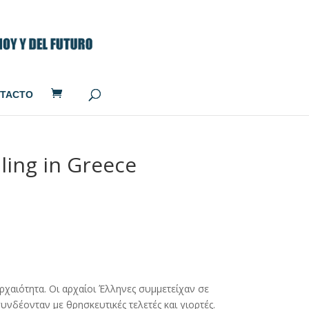
TACTO
ling in Greece
ρχαιότητα. Οι αρχαίοι Έλληνες συμμετείχαν σε
υνδέονταν με θρησκευτικές τελετές και γιορτές.