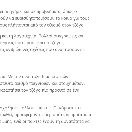
χει οδηγήσει και σε προβλήματα, όπως ο
αθούν να ευαισθητοποιήσουν το κοινό για τους
υς πλήττονται από τον εθισμό στον τζόγο.
 και τη λογοτεχνία. Πολλοί συγγραφείς και
κινήσεις που προσφέρει ο τζόγος,
 τις ανθρώπινες σχέσεις που αναπτύσσονται
άδα. Με την ανάπτυξη διαδικτυακών
στευτο αριθμό παιχνιδιών και στοιχημάτων,
 καταστήσει τον τζόγο πιο προσιτό σε ένα
χολήσει πολλούς παίκτες. Οι νόμοι και οι
λτιωθεί, προσφέροντας περισσότερη προστασία
ωμής, ενώ οι παίκτες έχουν τη δυνατότητα να