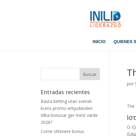
INICIO
QUIENES 
Th
por
Entradas recientes
Bästa betting utan svensk
The 
licens promo-erbjudanden:
Vilka bonusar ger mest värde
Ισ
2026?
Ο τζ
Come ottenere bonus
διάφ