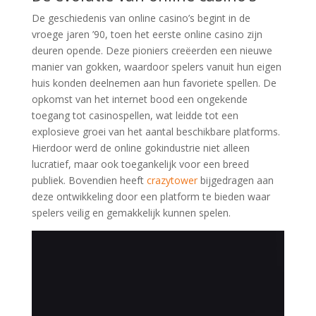
De geschiedenis van online casino’s begint in de
vroege jaren ’90, toen het eerste online casino zijn
deuren opende. Deze pioniers creëerden een nieuwe
manier van gokken, waardoor spelers vanuit hun eigen
huis konden deelnemen aan hun favoriete spellen. De
opkomst van het internet bood een ongekende
toegang tot casinospellen, wat leidde tot een
explosieve groei van het aantal beschikbare platforms.
Hierdoor werd de online gokindustrie niet alleen
lucratief, maar ook toegankelijk voor een breed
publiek. Bovendien heeft
crazytower
bijgedragen aan
deze ontwikkeling door een platform te bieden waar
spelers veilig en gemakkelijk kunnen spelen.