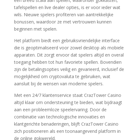
een breed scala aan spellen, waaronder gokkasten,
tafelspellen en live dealer opties, is er voor ieder wat
wils. Nieuwe spelers profiteren van aantrekkelijke
bonussen, waardoor ze met vertrouwen kunnen
beginnen met spelen.
Het platform biedt een gebruiksvriendelijke interface
die is geoptimaliseerd voor zowel desktop als mobiele
apparaten. Dit zorgt ervoor dat spelers altijd en overal
toegang hebben tot hun favoriete spellen. Bovendien
zijn de betalingsopties veilig en gevarieerd, inclusief de
mogelijkheid om cryptovaluta te gebruiken, wat
aansluit bij de wensen van moderne spelers.
Met een 24/7 klantenservice staat CrazTower Casino
altijd klaar om ondersteuning te bieden, wat bijdraagt
aan een probleemloze speelervaring. Door de
combinatie van technologische innovaties en
klantgerichte benaderingen, blijft CrazTower Casino
zich positioneren als een toonaangevend platform in
de online gokwereld.