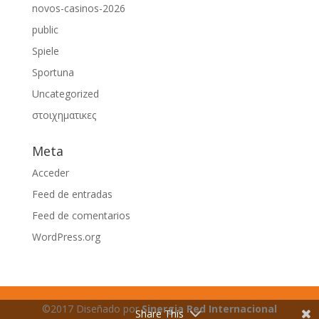
novos-casinos-2026
public
Spiele
Sportuna
Uncategorized
στοιχηματικες
Meta
Acceder
Feed de entradas
Feed de comentarios
WordPress.org
©2017 Diseñado por
Sinergia Red Internacional
Share This