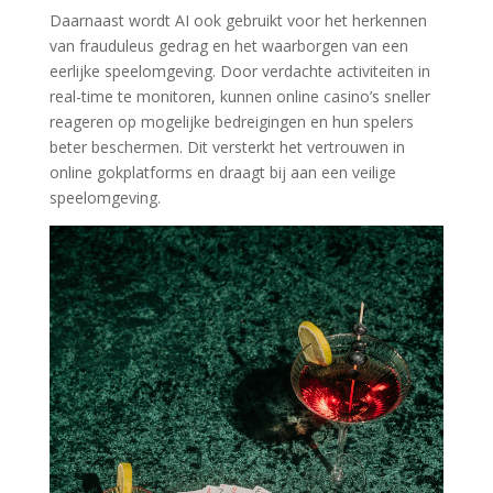
Daarnaast wordt AI ook gebruikt voor het herkennen
van frauduleus gedrag en het waarborgen van een
eerlijke speelomgeving. Door verdachte activiteiten in
real-time te monitoren, kunnen online casino’s sneller
reageren op mogelijke bedreigingen en hun spelers
beter beschermen. Dit versterkt het vertrouwen in
online gokplatforms en draagt bij aan een veilige
speelomgeving.