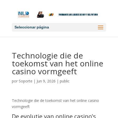
Seleccionar página
Technologie die de
toekomst van het online
casino vormgeeft
por
Soporte
|
Jun 9, 2026
|
public
Technologie die de toekomst van het online casino
vormgeeft
De evolutie van online casino’s