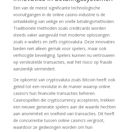
Een van de meest significante technologische
vooruitgangen in de online casino-industrie is de
ontwikkeling van veilige en snelle betalingsmethoden.
Traditionele methoden zoals creditcards worden
steeds vaker aangevuld met moderne oplossingen
zoals e-wallets en zelfs cryptovaluta. Deze innovaties
bieden niet alleen gemak voor spelers, maar ook
verhoogde beveiliging. Spelers kunnen nu vertrouwen
op versleutelde transacties, wat het risico op fraude
aanzienlijk vermindert.
De opkomst van cryptovaluta zoals Bitcoin heeft ook
geleid tot een revolutie in de manier waarop online
casino’s hun financiële transacties beheren.
Casinospellen die cryptocurrency accepteren, trekken
een nieuwe generatie spelers aan die waarde hechten
aan anonimiteit en snelheid van transacties. Dit heeft
de concurrentie tussen online casino’s vergroot,
waardoor ze gedwongen worden om hun