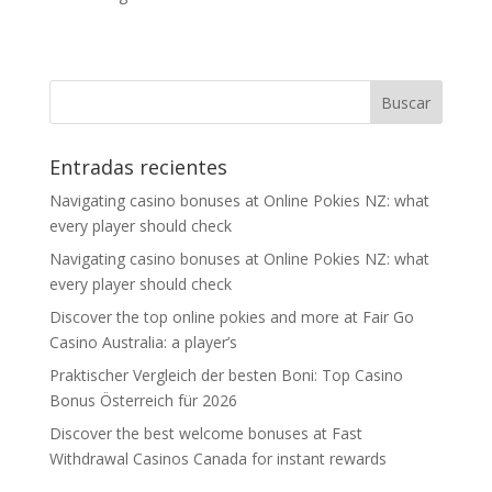
Entradas recientes
Navigating casino bonuses at Online Pokies NZ: what
every player should check
Navigating casino bonuses at Online Pokies NZ: what
every player should check
Discover the top online pokies and more at Fair Go
Casino Australia: a player’s
Praktischer Vergleich der besten Boni: Top Casino
Bonus Österreich für 2026
Discover the best welcome bonuses at Fast
Withdrawal Casinos Canada for instant rewards