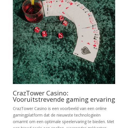
CrazTower Casino:
Vooruitstrevende gaming ervaring
CrazTower Casino is een voorbeeld van een online
gamingplatform dat de nieuwste technologieën
omarmt om een optimale speelervaring te bieden. Met