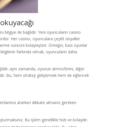
l okuyacağı
 bilgiye de bağlıdır. Yeni oyuncuların casino
ördür. Her casino, oyunculara çeşitli sinyaller
erme sürecini kolaylaştırır. Örneğin, bazı oyunlar
 bilgilerin farkında olmak, oyuncuların daha
ğildir; aynı zamanda, oyunun atmosferini, diğer
r. Bu, hem strateji geliştirmek hem de eğlenceli
dımlarınızı atarken dikkate almanız gereken
urmalısınız. Bu işlem genellikle hızlı ve kolaydır.