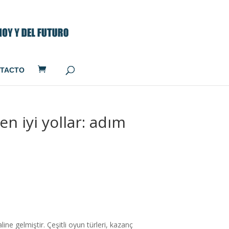
TACTO
n iyi yollar: adım
e gelmiştir. Çeşitli oyun türleri, kazanç