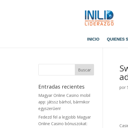
INICIO
QUIENES 
Sw
a
Entradas recientes
por
Magyar Online Casino mobil
app: játssz bárhol, bármikor
egyszerűen!
Fedezd fel a legjobb Magyar
Online Casino bónuszokat:
Casi