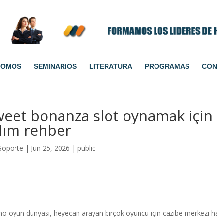
SOMOS
SEMINARIOS
LITERATURA
PROGRAMAS
CON
eet bonanza slot oynamak için e
dım rehber
Soporte
|
Jun 25, 2026
|
public
no oyun dünyası, heyecan arayan birçok oyuncu için cazibe merkezi halin