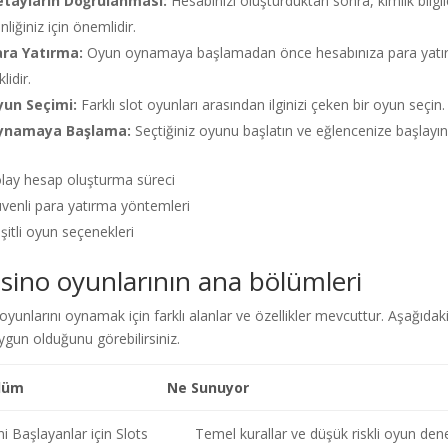
etayların Doğrulanması:
Hesabınızı oluşturduktan sonra, kimlik bilgi
liğiniz için önemlidir.
ara Yatırma:
Oyun oynamaya başlamadan önce hesabınıza para yatırmal
lidir.
yun Seçimi:
Farklı slot oyunları arasından ilginizi çeken bir oyun seçin. 
ynamaya Başlama:
Seçtiğiniz oyunu başlatın ve eğlencenize başlayın!
lay hesap oluşturma süreci
venli para yatırma yöntemleri
şitli oyun seçenekleri
sino oyunlarının ana bölümleri
 oyunlarını oynamak için farklı alanlar ve özellikler mevcuttur. Aşağıda
ygun olduğunu görebilirsiniz.
lüm
Ne Sunuyor
ni Başlayanlar için Slots
Temel kurallar ve düşük riskli oyun den