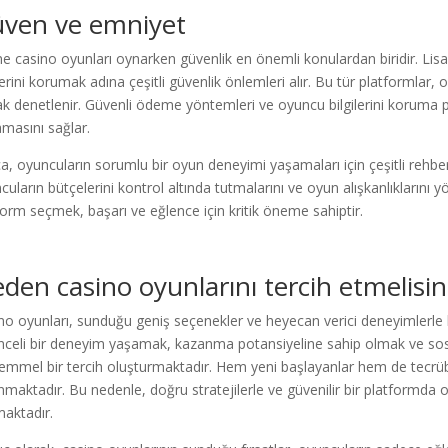
ven ve emniyet
ne casino oyunları oynarken güvenlik en önemli konulardan biridir. Lisan
ilerini korumak adına çeşitli güvenlik önlemleri alır. Bu tür platformlar
ak denetlenir. Güvenli ödeme yöntemleri ve oyuncu bilgilerini koruma pol
masını sağlar.
ca, oyuncuların sorumlu bir oyun deneyimi yaşamaları için çeşitli rehbe
cuların bütçelerini kontrol altında tutmalarını ve oyun alışkanlıklarını y
form seçmek, başarı ve eğlence için kritik öneme sahiptir.
den casino oyunlarını tercih etmelisin
no oyunları, sunduğu geniş seçenekler ve heyecan verici deneyimlerle
nceli bir deneyim yaşamak, kazanma potansiyeline sahip olmak ve sosy
mmel bir tercih oluşturmaktadır. Hem yeni başlayanlar hem de tecrübe
nmaktadır. Bu nedenle, doğru stratejilerle ve güvenilir bir platformd
aktadır.