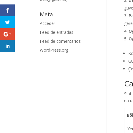
D
güven
Meta
P
Acceder
gerek
O
Feed de entradas
O
Feed de comentarios
WordPress.org
Ko
Gü
Çe
Ca
Slot
en u
Bö
Ye