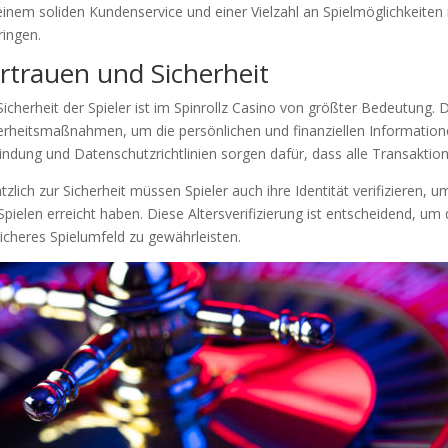
einem soliden Kundenservice und einer Vielzahl an Spielmöglichkeiten i
ringen.
rtrauen und Sicherheit
Sicherheit der Spieler ist im Spinrollz Casino von größter Bedeutung. D
erheitsmaßnahmen, um die persönlichen und finanziellen Informationen
indung und Datenschutzrichtlinien sorgen dafür, dass alle Transaktion
tzlich zur Sicherheit müssen Spieler auch ihre Identität verifizieren, u
Spielen erreicht haben. Diese Altersverifizierung ist entscheidend, um
sicheres Spielumfeld zu gewährleisten.