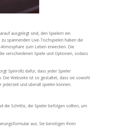
darauf ausgelegt sind, den Spielern ein
in zu spannenden Live-Tischspielen haben die
no-Atmosphäre zum Leben erwecken. Die
 die verschiedenen Spiele und Optionen, sodass
gt Spinrollz dafür, dass jeder Spieler
 Die Webseite ist so gestaltet, dass sie sowohl
 jederzeit und überall spielen können.
nd die Schritte, die Spieler befolgen sollten, um
ierungsformular aus. Sie benötigen Ihren