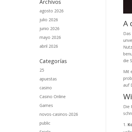
Archivos
agosto 2026
julio 2026
A 
junio 2026
Das 
mayo 2026
unve
abril 2026
Nutz
benu
Categorías
die 
25
Mit 
prob
apuestas
auf 
casino
Wi
Casino Online
Games
Die 
schn
novos-casinos-2026
public
Ko
Spiele