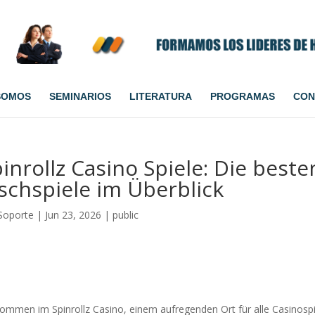
SOMOS
SEMINARIOS
LITERATURA
PROGRAMAS
CON
inrollz Casino Spiele: Die beste
schspiele im Überblick
Soporte
|
Jun 23, 2026
|
public
kommen im Spinrollz Casino, einem aufregenden Ort für alle Casinospi