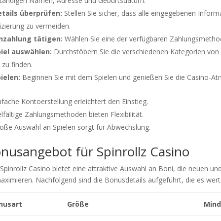
ständigen Namen, Adresse und Geburtsdatum.
tails überprüfen:
Stellen Sie sicher, dass alle eingegebenen Infor
fizierung zu vermeiden.
nzahlung tätigen:
Wählen Sie eine der verfügbaren Zahlungsmethode
iel auswählen:
Durchstöbern Sie die verschiedenen Kategorien von 
 zu finden.
ielen:
Beginnen Sie mit dem Spielen und genießen Sie die Casino-A
nfache Kontoerstellung erleichtert den Einstieg.
elfältige Zahlungsmethoden bieten Flexibilität.
oße Auswahl an Spielen sorgt für Abwechslung.
nusangebot für Spinrollz Casino
Spinrollz Casino bietet eine attraktive Auswahl an Boni, die neuen un
aximieren. Nachfolgend sind die Bonusdetails aufgeführt, die es wert
nusart
Größe
Mind