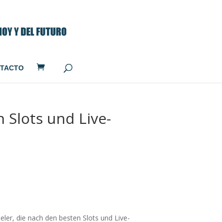
TACTO
n Slots und Live-
eler, die nach den besten Slots und Live-