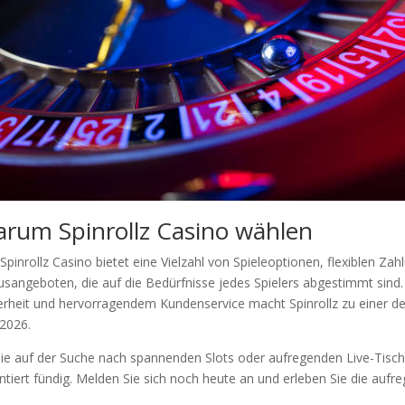
rum Spinrollz Casino wählen
Spinrollz Casino bietet eine Vielzahl von Spieleoptionen, flexiblen Z
sangeboten, die auf die Bedürfnisse jedes Spielers abgestimmt sind.
erheit und hervorragendem Kundenservice macht Spinrollz zu einer de
 2026.
ie auf der Suche nach spannenden Slots oder aufregenden Live-Tischs
ntiert fündig. Melden Sie sich noch heute an und erleben Sie die aufr