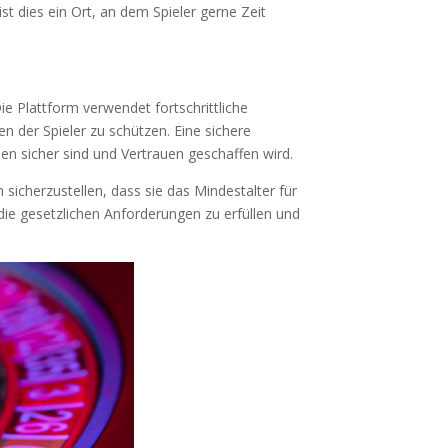
st dies ein Ort, an dem Spieler gerne Zeit
ie Plattform verwendet fortschrittliche
 der Spieler zu schützen. Eine sichere
en sicher sind und Vertrauen geschaffen wird.
m sicherzustellen, dass sie das Mindestalter für
 die gesetzlichen Anforderungen zu erfüllen und