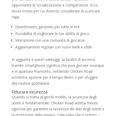
opportunità di socializzazione e competizione. Ecco
alcuni motivi per cui dovresti considerare di scaricare
l’app:
Divertimento garantito per tutte le età
Possibilità di migliorare le tue abilità di gioco
Interazione con una comunità di giocatori
Aggiornamenti regolari con nuovi livelli e sfide
In aggiunta a questi vantaggi, la facilità di accesso
tramite smartphone significa che puoi giocare ovunque
e in qualsiasi momento, rendendo Chicken Road
un’ottima opzione per il tempo libero o per sfuggire
alla routine quotidiana.
Fiducia e sicurezza
Quando si tratta di giochi mobile, la sicurezza degli
utenti è fondamentale. Chicken Road adotta misure
rigorose per garantire la sicurezza dei dati degli utenti e
la protezione della privacy. Ogni volta che ti registri, i