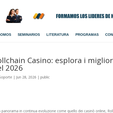
SOMOS
SEMINARIOS
LITERATURA
PROGRAMAS
CON
llchain Casino: esplora i migliori
l 2026
Soporte
|
Jun 28, 2026
|
public
n panorama in continua evoluzione come quello dei casinò online, Roll