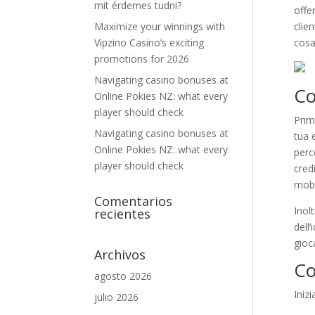
mit érdemes tudni?
offe
Maximize your winnings with
clie
Vipzino Casino’s exciting
cosa
promotions for 2026
Navigating casino bonuses at
Co
Online Pokies NZ: what every
player should check
Prim
Navigating casino bonuses at
tua 
Online Pokies NZ: what every
perc
player should check
cred
mobi
Comentarios
Inol
recientes
dell
gioc
Archivos
Co
agosto 2026
Iniz
julio 2026