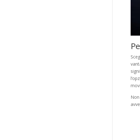
Pe
Sceg
vant
signi
l’op
mov
Non 
avve