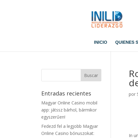
INICIO
QUIENES 
Ro
de
Entradas recientes
por
Magyar Online Casino mobil
app: játssz bárhol, bármikor
egyszerűen!
Fedezd fel a legjobb Magyar
Online Casino bónuszokat:
In u