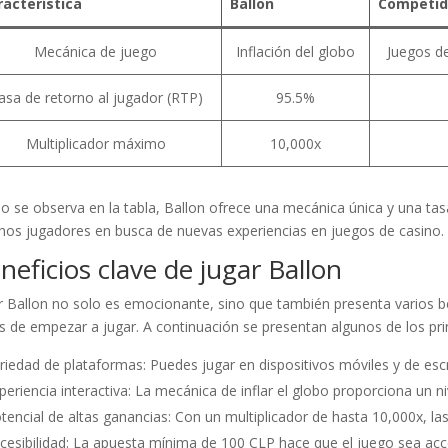
racterística
Ballon
Competid
Mecánica de juego
Inflación del globo
Juegos d
asa de retorno al jugador (RTP)
95.5%
Multiplicador máximo
10,000x
 se observa en la tabla, Ballon ofrece una mecánica única y una tas
os jugadores en busca de nuevas experiencias en juegos de casino.
neficios clave de jugar Ballon
r Ballon no solo es emocionante, sino que también presenta varios b
s de empezar a jugar. A continuación se presentan algunos de los prin
riedad de plataformas: Puedes jugar en dispositivos móviles y de escr
periencia interactiva: La mecánica de inflar el globo proporciona un n
tencial de altas ganancias: Con un multiplicador de hasta 10,000x, l
cesibilidad: La apuesta mínima de 100 CLP hace que el juego sea acc