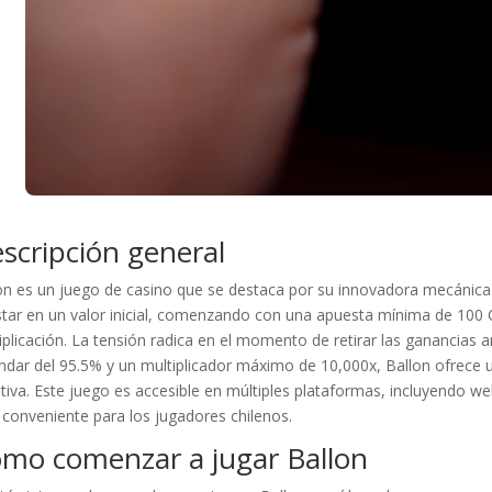
scripción general
on es un juego de casino que se destaca por su innovadora mecánica 
tar en un valor inicial, comenzando con una apuesta mínima de 100
iplicación. La tensión radica en el momento de retirar las ganancias 
ndar del 95.5% y un multiplicador máximo de 10,000x, Ballon ofrece
ativa. Este juego es accesible en múltiples plataformas, incluyendo w
conveniente para los jugadores chilenos.
mo comenzar a jugar Ballon