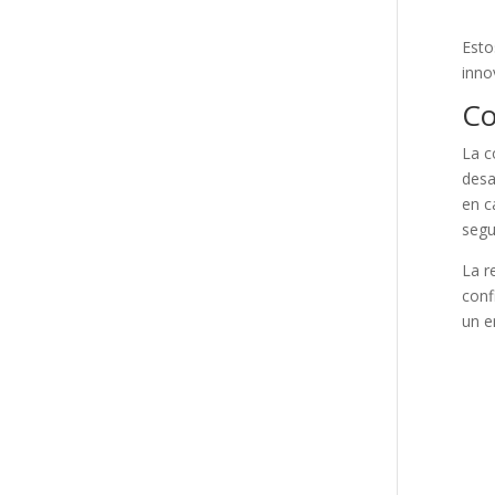
Esto
inno
Co
La c
desa
en c
segu
La r
conf
un e