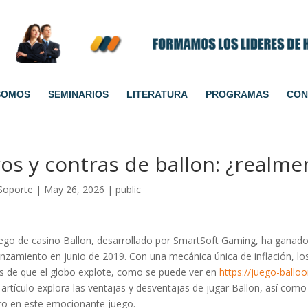
SOMOS
SEMINARIOS
LITERATURA
PROGRAMAS
CON
os y contras de ballon: ¿realme
Soporte
|
May 26, 2026
|
public
uego de casino Ballon, desarrollado por SmartSoft Gaming, ha ganado
anzamiento en junio de 2019. Con una mecánica única de inflación, lo
s de que el globo explote, como se puede ver en
https://juego-balloo
 artículo explora las ventajas y desventajas de jugar Ballon, así como 
ro en este emocionante juego.