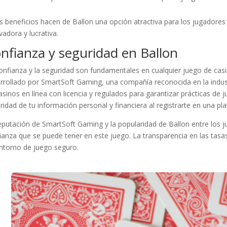
s beneficios hacen de Ballon una opción atractiva para los jugadore
vadora y lucrativa.
nfianza y seguridad en Ballon
onfianza y la seguridad son fundamentales en cualquier juego de casi
rrollado por SmartSoft Gaming, una compañía reconocida en la indust
asinos en línea con licencia y regulados para garantizar prácticas de 
ridad de tu información personal y financiera al registrarte en una pl
eputación de SmartSoft Gaming y la popularidad de Ballon entre los j
ianza que se puede tener en este juego. La transparencia en las tas
ntorno de juego seguro.