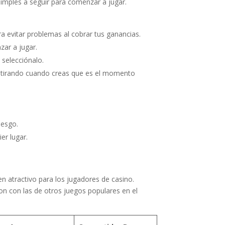
simples a seguir para comenzar a jugar.
a evitar problemas al cobrar tus ganancias.
ar a jugar.
 selecciónalo.
 retirando cuando creas que es el momento
iesgo.
er lugar.
cen atractivo para los jugadores de casino.
n con las de otros juegos populares en el