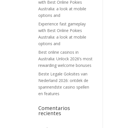
with Best Online Pokies
Australia: a look at mobile
options and
Experience fast gameplay
with Best Online Pokies
Australia: a look at mobile
options and
Best online casinos in
Australia: Unlock 2026’s most
rewarding welcome bonuses
Beste Legale Goksites van
Nederland 2026: ontdek de
spannendste casino spellen
en features
Comentarios
recientes