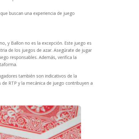
s que buscan una experiencia de juego
no, y Ballon no es la excepción. Este juego es
ria de los juegos de azar. Asegúrate de jugar
juego responsables. Además, verifica la
ataforma.
ugadores también son indicativos de la
as de RTP y la mecánica de juego contribuyen a