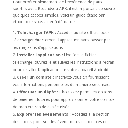
Pour profiter pleinement de l’expérience de paris
sportifs avec Betandyou APK, il est important de suivre
quelques étapes simples. Voici un guide étape par
étape pour vous aider à démarrer :
Télécharger l’APK :
Accédez au site officiel pour
télécharger directement l’application sans passer par
les magasins d’applications.
Installer l’application :
Une fois le fichier
téléchargé, ouvrez-le et suivez les instructions à l’écran
pour installer l’application sur votre appareil Android.
Créer un compte :
Inscrivez-vous en fournissant
vos informations personnelles de manière sécurisée.
Effectuer un dépôt :
Choisissez parmi les options
de paiement locales pour approvisionner votre compte
de manière rapide et sécurisée.
Explorer les événements :
Accédez à la section
des sports pour voir les événements disponibles et