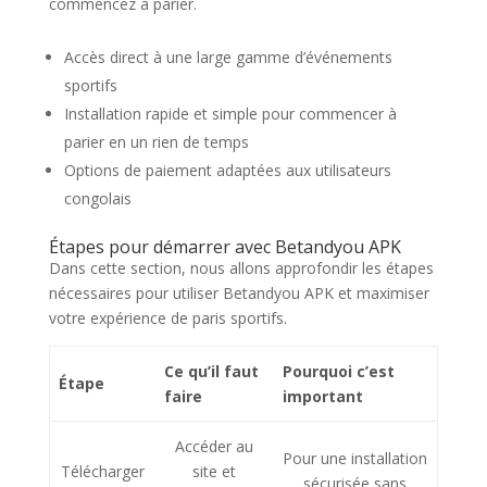
commencez à parier.
Accès direct à une large gamme d’événements
sportifs
Installation rapide et simple pour commencer à
parier en un rien de temps
Options de paiement adaptées aux utilisateurs
congolais
Étapes pour démarrer avec Betandyou APK
Dans cette section, nous allons approfondir les étapes
nécessaires pour utiliser Betandyou APK et maximiser
votre expérience de paris sportifs.
Ce qu’il faut
Pourquoi c’est
Étape
faire
important
Accéder au
Pour une installation
Télécharger
site et
sécurisée sans