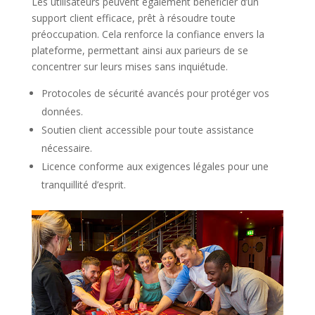
Les utilisateurs peuvent également bénéficier d’un
support client efficace, prêt à résoudre toute
préoccupation. Cela renforce la confiance envers la
plateforme, permettant ainsi aux parieurs de se
concentrer sur leurs mises sans inquiétude.
Protocoles de sécurité avancés pour protéger vos
données.
Soutien client accessible pour toute assistance
nécessaire.
Licence conforme aux exigences légales pour une
tranquillité d’esprit.