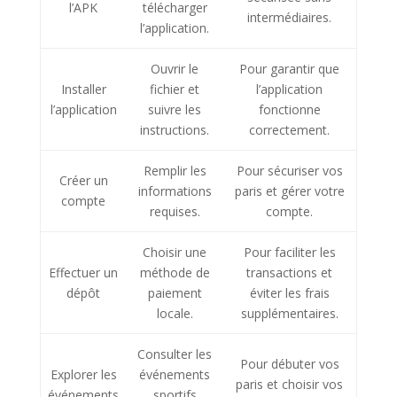
l’APK
télécharger
intermédiaires.
l’application.
Ouvrir le
Pour garantir que
Installer
fichier et
l’application
l’application
suivre les
fonctionne
instructions.
correctement.
Remplir les
Pour sécuriser vos
Créer un
informations
paris et gérer votre
compte
requises.
compte.
Choisir une
Pour faciliter les
Effectuer un
méthode de
transactions et
dépôt
paiement
éviter les frais
locale.
supplémentaires.
Consulter les
Pour débuter vos
Explorer les
événements
paris et choisir vos
événements
sportifs