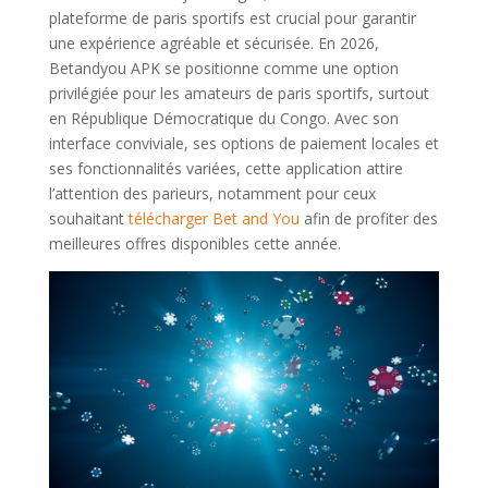
plateforme de paris sportifs est crucial pour garantir
une expérience agréable et sécurisée. En 2026,
Betandyou APK se positionne comme une option
privilégiée pour les amateurs de paris sportifs, surtout
en République Démocratique du Congo. Avec son
interface conviviale, ses options de paiement locales et
ses fonctionnalités variées, cette application attire
l’attention des parieurs, notamment pour ceux
souhaitant
télécharger Bet and You
afin de profiter des
meilleures offres disponibles cette année.