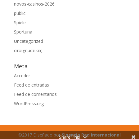
novos-casinos-2026
public
Spiele
Sportuna
Uncategorized
στοιχηματικες
Meta
Acceder
Feed de entradas
Feed de comentarios
WordPress.org
©2017 Diseñado por
Sinergia Red Internacional
Share This