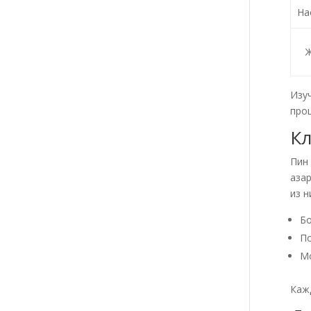
На
Изуч
проц
К
Пин
аза
из н
Бо
По
Мо
Каж