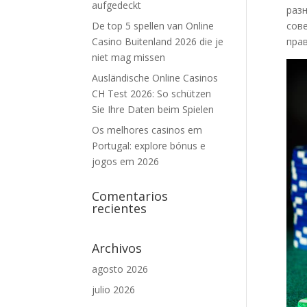
aufgedeckt
раз
De top 5 spellen van Online
сове
Casino Buitenland 2026 die je
пра
niet mag missen
Ausländische Online Casinos
CH Test 2026: So schützen
Sie Ihre Daten beim Spielen
Os melhores casinos em
Portugal: explore bónus e
jogos em 2026
Comentarios
recientes
Archivos
agosto 2026
julio 2026