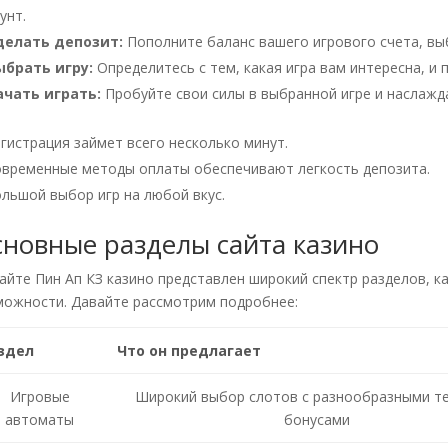
унт.
делать депозит:
Пополните баланс вашего игрового счета, вы
ыбрать игру:
Определитесь с тем, какая игра вам интересна, и п
ачать играть:
Пробуйте свои силы в выбранной игре и наслажд
гистрация займет всего несколько минут.
временные методы оплаты обеспечивают легкость депозита.
льшой выбор игр на любой вкус.
новные разделы сайта казино
айте Пин Ап КЗ казино представлен широкий спектр разделов, 
можности. Давайте рассмотрим подробнее:
здел
Что он предлагает
Игровые
Широкий выбор слотов с разнообразными т
автоматы
бонусами