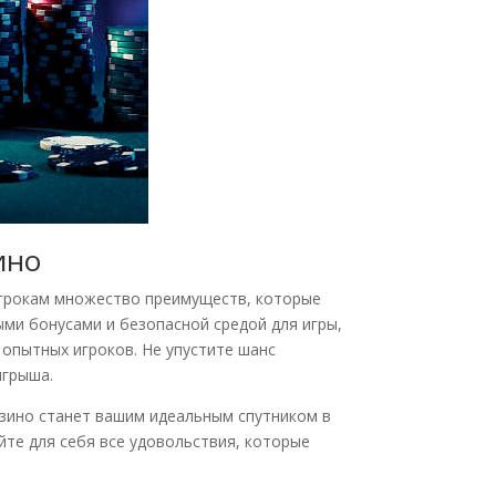
ино
 игрокам множество преимуществ, которые
ыми бонусами и безопасной средой для игры,
 опытных игроков. Не упустите шанс
игрыша.
азино станет вашим идеальным спутником в
йте для себя все удовольствия, которые