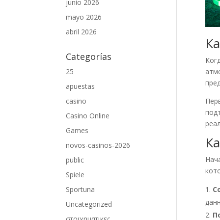
junio 2026
mayo 2026
abril 2026
Ка
Categorías
Когд
25
атмо
пре
apuestas
casino
Перв
под
Casino Online
реа
Games
Ка
novos-casinos-2026
Нача
public
кото
Spiele
Sportuna
С
дан
Uncategorized
П
στοιχηματικες