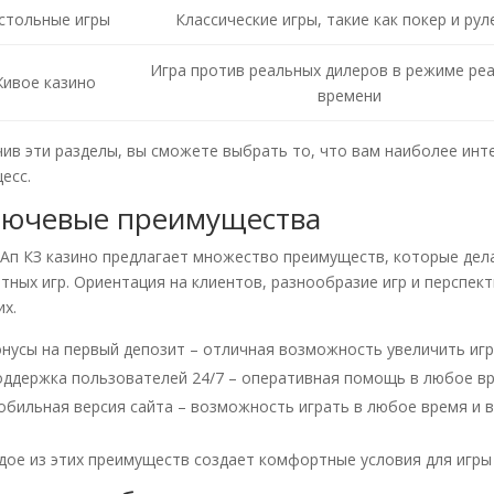
стольные игры
Классические игры, такие как покер и рул
Игра против реальных дилеров в режиме ре
Живое казино
времени
ив эти разделы, вы сможете выбрать то, что вам наиболее инте
есс.
лючевые преимущества
 Ап КЗ казино предлагает множество преимуществ, которые дел
ртных игр. Ориентация на клиентов, разнообразие игр и перспе
их.
нусы на первый депозит – отличная возможность увеличить игр
ддержка пользователей 24/7 – оперативная помощь в любое вр
бильная версия сайта – возможность играть в любое время и 
дое из этих преимуществ создает комфортные условия для игры 