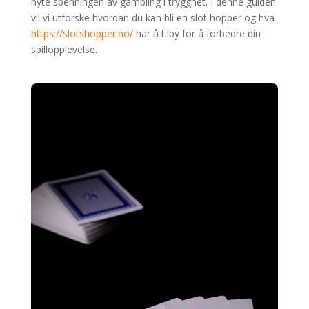
nyte spenningen av gambling i trygghet. I denne guiden
vil vi utforske hvordan du kan bli en slot hopper og hva
https://slotshopper.no/
har å tilby for å forbedre din
spillopplevelse.