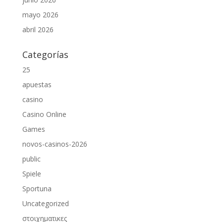
mayo 2026
abril 2026
Categorías
25
apuestas
casino
Casino Online
Games
novos-casinos-2026
public
Spiele
Sportuna
Uncategorized
στοιχηματικες