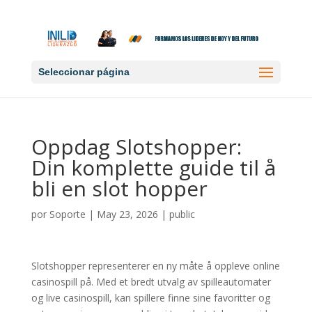
Seleccionar página
Oppdag Slotshopper:
Din komplette guide til å
bli en slot hopper
por
Soporte
|
May 23, 2026
|
public
Slotshopper representerer en ny måte å oppleve online
casinospill på. Med et bredt utvalg av spilleautomater
og live casinospill, kan spillere finne sine favoritter og