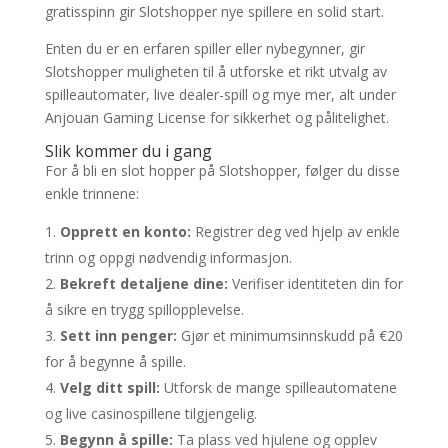
gratisspinn gir Slotshopper nye spillere en solid start.
Enten du er en erfaren spiller eller nybegynner, gir
Slotshopper muligheten til å utforske et rikt utvalg av
spilleautomater, live dealer-spill og mye mer, alt under
Anjouan Gaming License for sikkerhet og pålitelighet.
Slik kommer du i gang
For å bli en slot hopper på Slotshopper, følger du disse
enkle trinnene:
Opprett en konto:
Registrer deg ved hjelp av enkle
trinn og oppgi nødvendig informasjon.
Bekreft detaljene dine:
Verifiser identiteten din for
å sikre en trygg spillopplevelse.
Sett inn penger:
Gjør et minimumsinnskudd på €20
for å begynne å spille.
Velg ditt spill:
Utforsk de mange spilleautomatene
og live casinospillene tilgjengelig.
Begynn å spille:
Ta plass ved hjulene og opplev