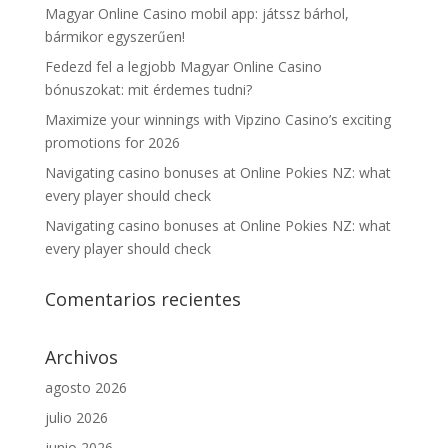
Magyar Online Casino mobil app: játssz bárhol,
bármikor egyszerűen!
Fedezd fel a legjobb Magyar Online Casino
bónuszokat: mit érdemes tudni?
Maximize your winnings with Vipzino Casino’s exciting
promotions for 2026
Navigating casino bonuses at Online Pokies NZ: what
every player should check
Navigating casino bonuses at Online Pokies NZ: what
every player should check
Comentarios recientes
Archivos
agosto 2026
julio 2026
junio 2026