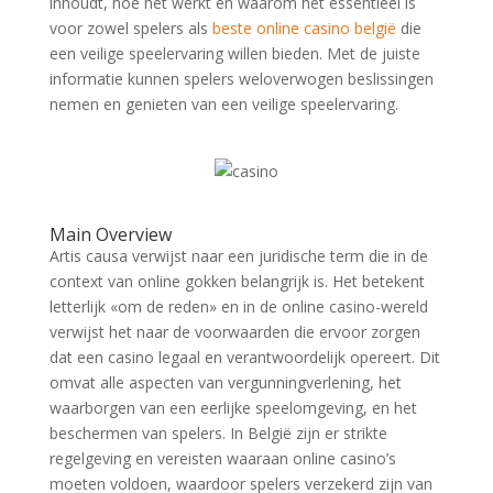
inhoudt, hoe het werkt en waarom het essentieel is
voor zowel spelers als
beste online casino belgië
die
een veilige speelervaring willen bieden. Met de juiste
informatie kunnen spelers weloverwogen beslissingen
nemen en genieten van een veilige speelervaring.
Main Overview
Artis causa verwijst naar een juridische term die in de
context van online gokken belangrijk is. Het betekent
letterlijk «om de reden» en in de online casino-wereld
verwijst het naar de voorwaarden die ervoor zorgen
dat een casino legaal en verantwoordelijk opereert. Dit
omvat alle aspecten van vergunningverlening, het
waarborgen van een eerlijke speelomgeving, en het
beschermen van spelers. In België zijn er strikte
regelgeving en vereisten waaraan online casino’s
moeten voldoen, waardoor spelers verzekerd zijn van