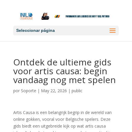
Seleccionar página
Ontdek de ultieme gids
voor artis causa: begin
vandaag nog met spelen
por
Soporte
|
May 22, 2026
|
public
Artis Causa is een belangrijk begrip in de wereld van
online gokken, vooral voor Belgische spelers. Deze
gids biedt een uitgebreide kijk op wat artis causa