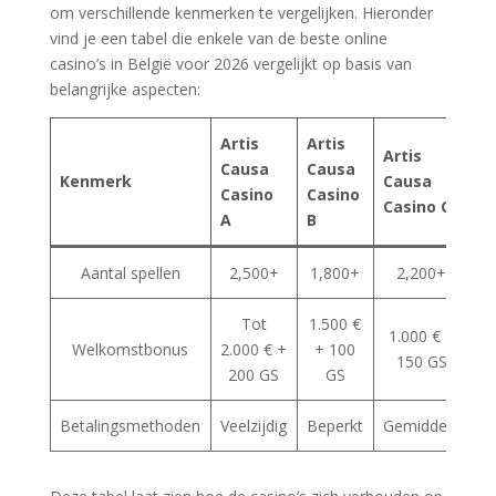
om verschillende kenmerken te vergelijken. Hieronder
vind je een tabel die enkele van de beste online
casino’s in België voor 2026 vergelijkt op basis van
belangrijke aspecten:
Artis
Artis
Artis
Causa
Causa
Kenmerk
Causa
Casino
Casino
Casino C
A
B
Aantal spellen
2,500+
1,800+
2,200+
Tot
1.500 €
1.000 € +
Welkomstbonus
2.000 € +
+ 100
150 GS
200 GS
GS
Betalingsmethoden
Veelzijdig
Beperkt
Gemiddeld