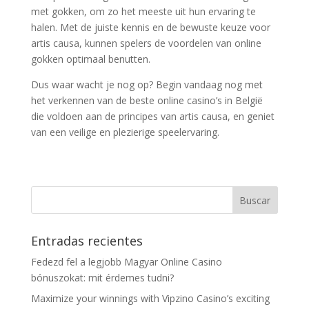
met gokken, om zo het meeste uit hun ervaring te
halen. Met de juiste kennis en de bewuste keuze voor
artis causa, kunnen spelers de voordelen van online
gokken optimaal benutten.
Dus waar wacht je nog op? Begin vandaag nog met
het verkennen van de beste online casino’s in België
die voldoen aan de principes van artis causa, en geniet
van een veilige en plezierige speelervaring.
Entradas recientes
Fedezd fel a legjobb Magyar Online Casino
bónuszokat: mit érdemes tudni?
Maximize your winnings with Vipzino Casino’s exciting