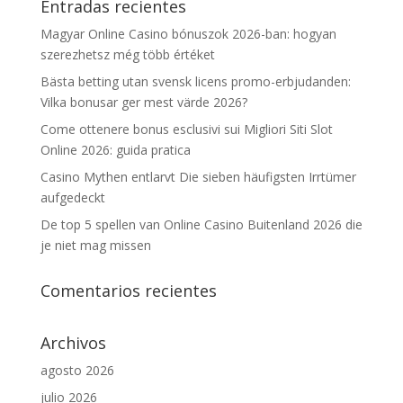
Entradas recientes
Magyar Online Casino bónuszok 2026-ban: hogyan
szerezhetsz még több értéket
Bästa betting utan svensk licens promo-erbjudanden:
Vilka bonusar ger mest värde 2026?
Come ottenere bonus esclusivi sui Migliori Siti Slot
Online 2026: guida pratica
Casino Mythen entlarvt Die sieben häufigsten Irrtümer
aufgedeckt
De top 5 spellen van Online Casino Buitenland 2026 die
je niet mag missen
Comentarios recientes
Archivos
agosto 2026
julio 2026