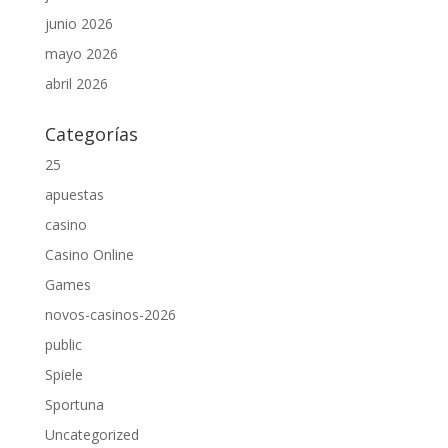
junio 2026
mayo 2026
abril 2026
Categorías
25
apuestas
casino
Casino Online
Games
novos-casinos-2026
public
Spiele
Sportuna
Uncategorized