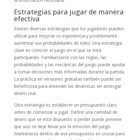
la información necesaria.
Estrategias para jugar de manera
efectiva
Existen diversas estrategias que los jugadores pueden
utilizar para mejorar su experiencia y posiblemente
aumentar sus probabilidades de éxito. Una estrategia
clave es conocer el juego en el que se está
participando. Familiarizarse con las reglas, las
probabilidades y las mecánicas del juego puede ayudar
a tomar decisiones más informadas durante la partida.
La práctica en versiones gratuitas también puede ser
beneficiosa para entender las dinámicas sin arriesgar
dinero real.
Otra estrategia es establecer un presupuesto claro
antes de comenzar a jugar. Definir una cantidad de
dinero que se está dispuesto a perder puede prevenir
que uno se deje llevar por la emoción del juego.
Mantenerse dentro de ese presupuesto es crucial para