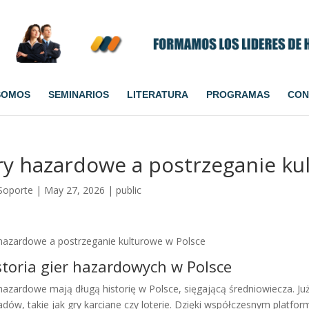
SOMOS
SEMINARIOS
LITERATURA
PROGRAMAS
CON
ry hazardowe a postrzeganie ku
Soporte
|
May 27, 2026
|
public
hazardowe a postrzeganie kulturowe w Polsce
storia gier hazardowych w Polsce
hazardowe mają długą historię w Polsce, sięgającą średniowiecza. J
adów, takie jak gry karciane czy loterie. Dzięki współczesnym platf