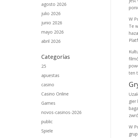
jest
agosto 2026
poni
julio 2026
W Po
junio 2026
Te w
mayo 2026
haza
Plat
abril 2026
Kult
Categorías
film
powo
25
ten 
apuestas
Gr
casino
Casino Online
Uzal
gier
Games
baga
novos-casinos-2026
zwró
public
W Po
Spiele
grup