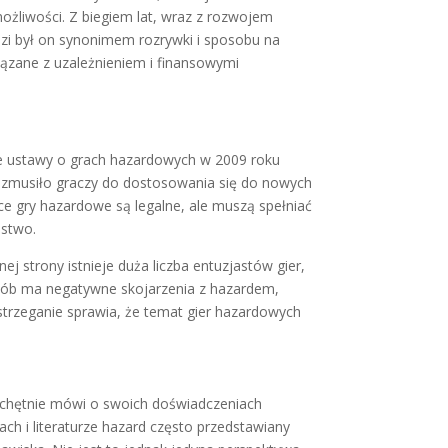
możliwości. Z biegiem lat, wraz z rozwojem
dzi był on synonimem rozrywki i sposobu na
iązane z uzależnieniem i finansowymi
e ustawy o grach hazardowych w 2009 roku
o zmusiło graczy do dostosowania się do nowych
e gry hazardowe są legalne, ale muszą spełniać
ństwo.
j strony istnieje duża liczba entuzjastów gier,
e osób ma negatywne skojarzenia z hazardem,
trzeganie sprawia, że temat gier hazardowych
iechętnie mówi o swoich doświadczeniach
ch i literaturze hazard często przedstawiany