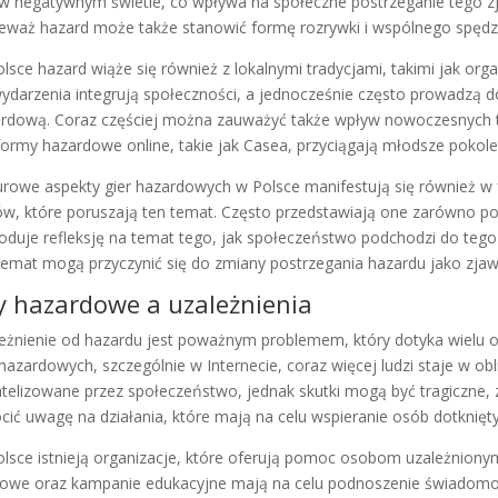
 w negatywnym świetle, co wpływa na społeczne postrzeganie tego zj
eważ hazard może także stanowić formę rozrywki i wspólnego spędz
lsce hazard wiąże się również z lokalnymi tradycjami, takimi jak org
ydarzenia integrują społeczności, a jednocześnie często prowadzą 
rdową. Coraz częściej można zauważyć także wpływ nowoczesnych tec
formy hazardowe online, takie jak Casea, przyciągają młodsze pokole
urowe aspekty gier hazardowych w Polsce manifestują się również w
ów, które poruszają ten temat. Często przedstawiają one zarówno po
duje refleksję na temat tego, jak społeczeństwo podchodzi do tego
temat mogą przyczynić się do zmiany postrzegania hazardu jako zjaw
y hazardowe a uzależnienia
eżnienie od hazardu jest poważnym problemem, który dotyka wielu o
 hazardowych, szczególnie w Internecie, coraz więcej ludzi staje w obl
telizowane przez społeczeństwo, jednak skutki mogą być tragiczne, za
cić uwagę na działania, które mają na celu wspieranie osób dotknię
lsce istnieją organizacje, które oferują pomoc osobom uzależniony
owe oraz kampanie edukacyjne mają na celu podnoszenie świadomo