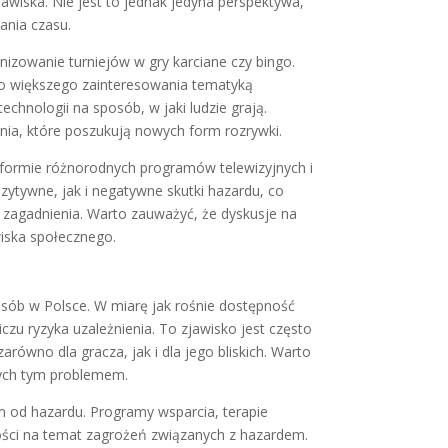
awiska. Nie jest to jednak jedyna perspektywa,
ania czasu.
anizowanie turniejów w gry karciane czy bingo.
do większego zainteresowania tematyką
hnologii na sposób, w jaki ludzie grają.
nia, które poszukują nowych form rozrywki.
 formie różnorodnych programów telewizyjnych i
zytywne, jak i negatywne skutki hazardu, co
 zagadnienia. Warto zauważyć, że dyskusje na
iska społecznego.
sób w Polsce. W miarę jak rośnie dostępność
iczu ryzyka uzależnienia. To zjawisko jest często
równo dla gracza, jak i dla jego bliskich. Warto
tych tym problemem.
m od hazardu. Programy wsparcia, terapie
ści na temat zagrożeń związanych z hazardem.