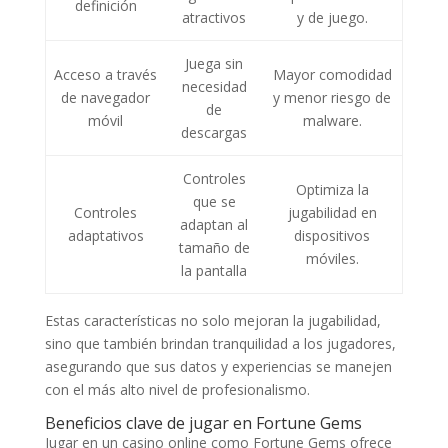
definición
atractivos
y de juego.
Juega sin
Acceso a través
Mayor comodidad
necesidad
de navegador
y menor riesgo de
de
móvil
malware.
descargas
Controles
Optimiza la
que se
Controles
jugabilidad en
adaptan al
adaptativos
dispositivos
tamaño de
móviles.
la pantalla
Estas características no solo mejoran la jugabilidad,
sino que también brindan tranquilidad a los jugadores,
asegurando que sus datos y experiencias se manejen
con el más alto nivel de profesionalismo.
Beneficios clave de jugar en Fortune Gems
Jugar en un casino online como Fortune Gems ofrece