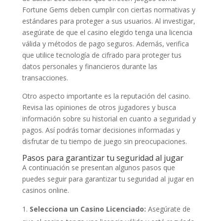
Fortune Gems deben cumplir con ciertas normativas y
estándares para proteger a sus usuarios. Al investigar,
asegúrate de que el casino elegido tenga una licencia
válida y métodos de pago seguros. Además, verifica
que utilice tecnología de cifrado para proteger tus
datos personales y financieros durante las
transacciones.
Otro aspecto importante es la reputación del casino.
Revisa las opiniones de otros jugadores y busca
información sobre su historial en cuanto a seguridad y
pagos. Así podrás tomar decisiones informadas y
disfrutar de tu tiempo de juego sin preocupaciones.
Pasos para garantizar tu seguridad al jugar
A continuación se presentan algunos pasos que
puedes seguir para garantizar tu seguridad al jugar en
casinos online.
Selecciona un Casino Licenciado:
Asegúrate de