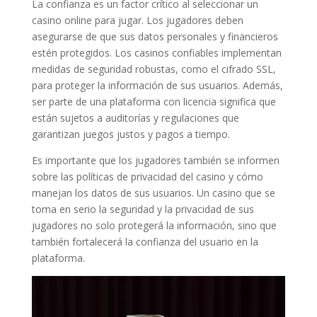
La confianza es un factor crítico al seleccionar un
casino online para jugar. Los jugadores deben
asegurarse de que sus datos personales y financieros
estén protegidos. Los casinos confiables implementan
medidas de seguridad robustas, como el cifrado SSL,
para proteger la información de sus usuarios. Además,
ser parte de una plataforma con licencia significa que
están sujetos a auditorías y regulaciones que
garantizan juegos justos y pagos a tiempo.
Es importante que los jugadores también se informen
sobre las políticas de privacidad del casino y cómo
manejan los datos de sus usuarios. Un casino que se
toma en serio la seguridad y la privacidad de sus
jugadores no solo protegerá la información, sino que
también fortalecerá la confianza del usuario en la
plataforma.