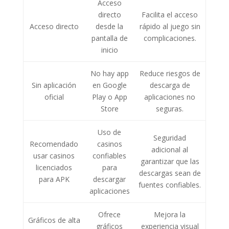
Acceso
directo
Facilita el acceso
Acceso directo
desde la
rápido al juego sin
pantalla de
complicaciones.
inicio
No hay app
Reduce riesgos de
Sin aplicación
en Google
descarga de
oficial
Play o App
aplicaciones no
Store
seguras.
Uso de
Seguridad
Recomendado
casinos
adicional al
usar casinos
confiables
garantizar que las
licenciados
para
descargas sean de
para APK
descargar
fuentes confiables.
aplicaciones
Ofrece
Mejora la
Gráficos de alta
gráficos
experiencia visual