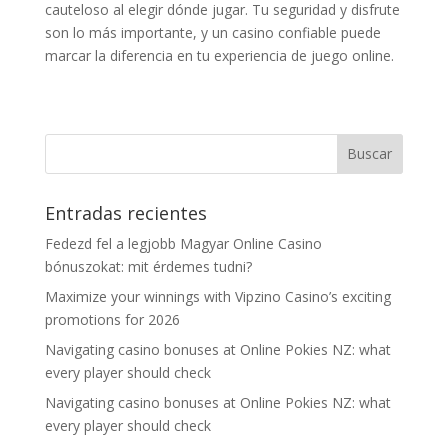
cauteloso al elegir dónde jugar. Tu seguridad y disfrute
son lo más importante, y un casino confiable puede
marcar la diferencia en tu experiencia de juego online.
Entradas recientes
Fedezd fel a legjobb Magyar Online Casino
bónuszokat: mit érdemes tudni?
Maximize your winnings with Vipzino Casino’s exciting
promotions for 2026
Navigating casino bonuses at Online Pokies NZ: what
every player should check
Navigating casino bonuses at Online Pokies NZ: what
every player should check