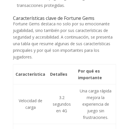
transacciones protegidas.
Características clave de Fortune Gems
Fortune Gems destaca no solo por su emocionante
jugabilidad, sino también por sus características de
seguridad y accesibilidad. A continuación, se presenta
una tabla que resume algunas de sus características
principales y por qué son importantes para los
jugadores.
Por qué es
Característica
Detalles
importante
Una carga rápida
3.2
mejora la
Velocidad de
segundos
experiencia de
carga
en 4G
juego sin
frustraciones.