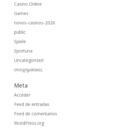
Casino Online
Games
novos-casinos-2026
public
Spiele
Sportuna
Uncategorized
στοιχηματικες
Meta
Acceder
Feed de entradas
Feed de comentarios
WordPress.org