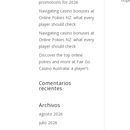
nope
promotions for 2026
Navigating casino bonuses at
Online Pokies NZ: what every
player should check
Navigating casino bonuses at
Online Pokies NZ: what every
player should check
Discover the top online
pokies and more at Fair Go
Casino Australia: a player’s
Comentarios
recientes
Archivos
agosto 2026
julio 2026