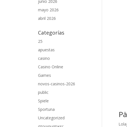
junio 2026
mayo 2026
abril 2026
Categorías
25
apuestas
casino
Casino Online
Games
novos-casinos-2026
public
Spiele
Sportuna
Pä
Uncategorized
Lola
στοιχηματικες