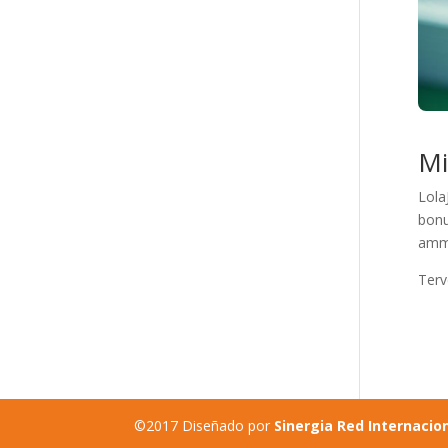
Mi
Lola
bonu
amma
Terv
©2017 Diseñado por
Sinergia Red Internacio