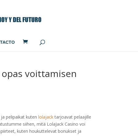
TACTO
n opas voittamisen
ja pelipaikat kuten
lolajack
tarjoavat pelaajille
utustumme siihen, mitä LolaJack Casino voi
yispiirteet, kuten houkuttelevat bonukset ja