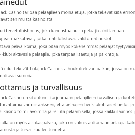
ainedut
Jack Casino tarjoaa pelaajilleen monia etuja, jotka tekevät siitä er
tavat sen muista kasinoista:
uri tervetuliaisbonus, joka kannustaa uusia pelaajia aloittamaan.
peat maksutavat, jotka mahdollistavat välittömät nostot.
ttava pelivalikoima, joka pitää myös kokeneimmat pelaajat tyytyväisi
P-klubi aktiivisille pelaajille, joka tarjoaa lisäetuja ja palkintoja.
 edut tekevät LolaJack Casinosta houkuttelevan paikan, jossa on mahd
attavia summia.
ottamus ja turvallisuus
Jack Casino on sitoutunut tarjoamaan pelaajilleen turvallisen ja luotett
oturvatoimia varmistaakseen, että pelaajien henkilökohtaiset tiedot ja
ksi kasino toimii avoimilla ja reilulla pelaamisella, jossa kaikki säännöt 
nolla on myös asiakaspalvelu, joka on valmis auttamaan pelaajia kaik
tamusta ja turvallisuuden tunnetta.