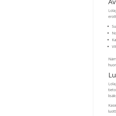
Av
Lola
erot
Su
No
Ka
VI
Nämä
huom
Lu
Lola
tiet
lisä
Kasi
luot