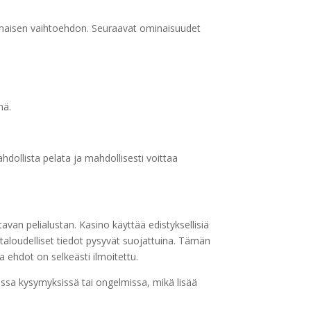
inomaisen vaihtoehdon. Seuraavat ominaisuudet
nä.
ollista pelata ja mahdollisesti voittaa
avan pelialustan. Kasino käyttää edistyksellisiä
 taloudelliset tiedot pysyvät suojattuina. Tämän
ja ehdot on selkeästi ilmoitettu.
issa kysymyksissä tai ongelmissa, mikä lisää