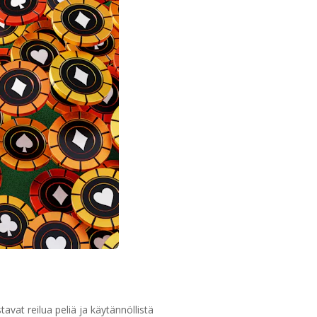
avat reilua peliä ja käytännöllistä