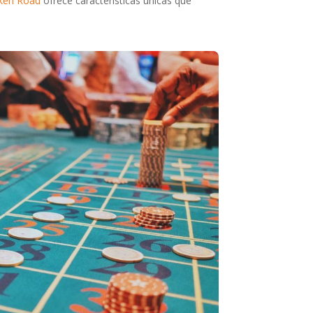
cken Road
ofrece características únicas que