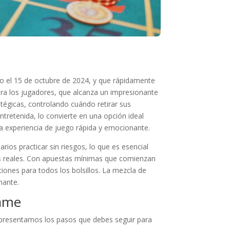
o el 15 de octubre de 2024, y que rápidamente
para los jugadores, que alcanza un impresionante
tégicas, controlando cuándo retirar sus
tretenida, lo convierte en una opción ideal
 experiencia de juego rápida y emocionante.
os practicar sin riesgos, lo que es esencial
tas reales. Con apuestas mínimas que comienzan
ones para todos los bolsillos. La mezcla de
nante.
Game
e presentamos los pasos que debes seguir para