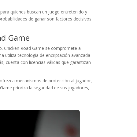
para quienes buscan un juego entretenido y
s probabilidades de ganar son factores decisivos
oad Game
uego. Chicken Road Game se compromete a
ma utiliza tecnología de encriptación avanzada
s, cuenta con licencias válidas que garantizan
y ofrezca mecanismos de protección al jugador,
Game prioriza la seguridad de sus jugadores,