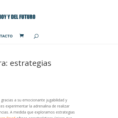
TACTO
a: estrategias
 gracias a su emocionante jugabilidad y
es experimentar la adrenalina de realizar
ancias. A medida que exploramos estrategias