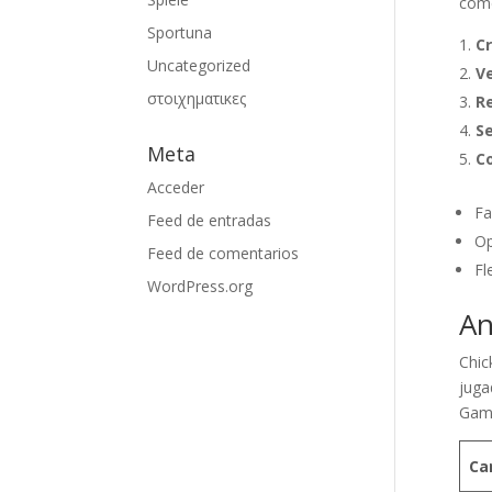
come
Sportuna
C
Uncategorized
Ve
στοιχηματικες
Re
Se
Meta
C
Acceder
Fa
Feed de entradas
Op
Feed de comentarios
Fl
WordPress.org
An
Chic
juga
Game
Ca