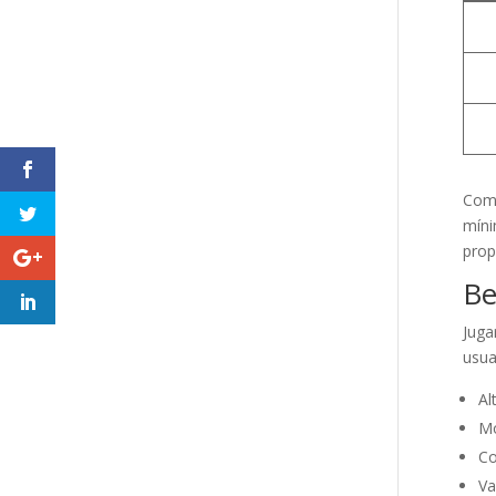
Como
míni
prop
Be
Juga
usua
Al
Mo
Co
Va