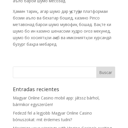
аъло барои шумо месозад.
Ҳамин тариқ, агар шумо дар ҷустуҷӯи платформаи
бозии аъло ва бехатар бошед, казино Pinco
метавонад барои шумо мувофиқ бошад. Вақте ки
шумо бо ин казино шенасоии худро оғоз мекунед,
шумо бо хосиятҳои аҷиб ва имкониятҳои хурсандӣ
бузург баҳра мебаред.
Entradas recientes
Magyar Online Casino mobil app: játssz bárhol,
bármikor egyszerűen!
Fedezd fel a legjobb Magyar Online Casino
bónuszokat: mit érdemes tudni?