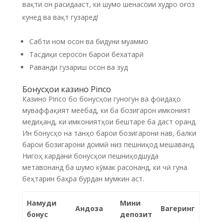
вақти он расидааст, ки шумо шенасоии худро оғоз
кунед ва вақт гузаред!
Сабти ном осон ва бидуни муаммо
Тасдиқи серосон барои бехатарӣ
Раванди гузариш осон ва зуд
Бонусҳои казино Pinco
Казино Pinco бо бонусҳои гуногун ва фоидаҳо
муваффақият меёбад, ки ба бозигарон имконият
медиҳанд, ки имкониятҳои бештаре ба даст оранд.
Ин бонусҳо на танҳо барои бозигарони нав, балки
барои бозигарони доимӣ низ пешниҳод мешаванд.
Нигоҳ кардани бонусҳои пешниҳодшуда
метавонанд ба шумо кӯмак расонанд, ки чӣ гуна
беҳтарин баҳра бурдан мумкин аст.
Намуди
Мини
Андоза
Вагеринг
бонус
депозит