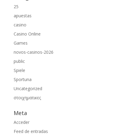
25
apuestas
casino
Casino Online
Games
novos-casinos-2026
public
Spiele
Sportuna
Uncategorized
στοιχηματικες
Meta
Acceder
Feed de entradas