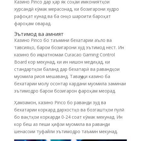
Казино Pinco дар ҳар як соҳаи имкониятҳои
хурсандӣ кӯмак мерасонад, ки бозигарони худро
рафоқат кунад ва ба онҳо шароити бароҳат
фароҳам оварад.
Эътимод ва амният
Казино Pinco бо таъмини бехатарии аъло ва
тавсияҳо, барои бозигарони худ эътимод нест. Ин
казино бо иҷозатномаи Curacao Gaming Control
Board кор мекунад, ки ин нишон медиҳад, ки
стандартҳои баланд дар бехатарӣ ва равандҳои
муомила риоя мешаванд. Таваҷҷуҳи казино ба
бехатарии молу осонтар кардани муомила заминаи
эътимодро барои бозигарон фароҳам меорад.
Ҳамзамон, казино Pinco бо раванди зуд ва
бехатарии коркард дархостҳо ва бозгаштҳои пулӣ
бо вақтҳои коркарди 0-24 соат кӯмак мекунад. Ин
кор беш аз пеши ҳифзи муомила ва раванди
шенасоии туфайли эътимодро таъмин мекунад.