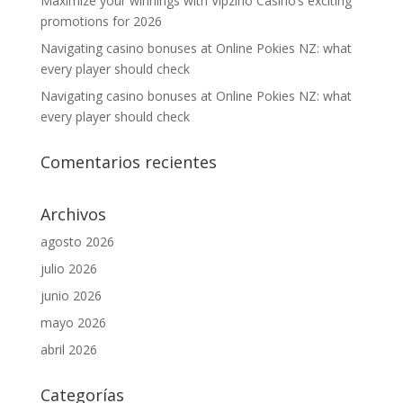
Maximize your winnings with Vipzino Casino’s exciting
promotions for 2026
Navigating casino bonuses at Online Pokies NZ: what
every player should check
Navigating casino bonuses at Online Pokies NZ: what
every player should check
Comentarios recientes
Archivos
agosto 2026
julio 2026
junio 2026
mayo 2026
abril 2026
Categorías