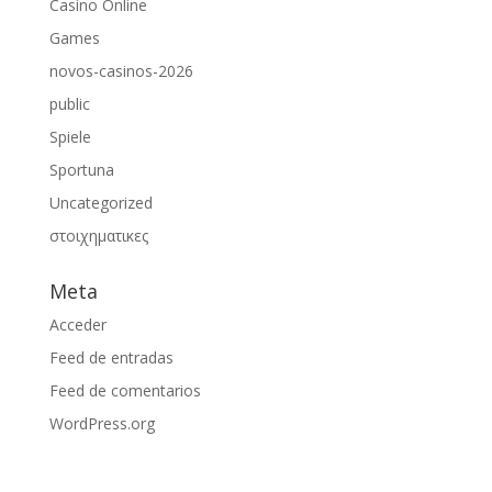
Casino Online
Games
novos-casinos-2026
public
Spiele
Sportuna
Uncategorized
στοιχηματικες
Meta
Acceder
Feed de entradas
Feed de comentarios
WordPress.org