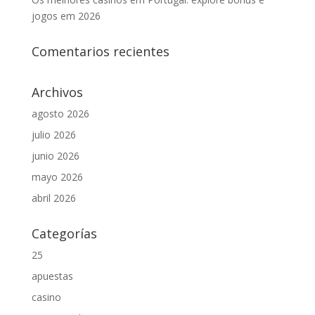
jogos em 2026
Comentarios recientes
Archivos
agosto 2026
julio 2026
junio 2026
mayo 2026
abril 2026
Categorías
25
apuestas
casino