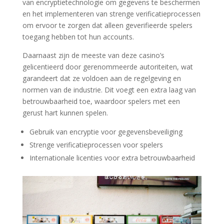
van encryptietechnologie om gegevens te beschermen
en het implementeren van strenge verificatieprocessen
om ervoor te zorgen dat alleen geverifieerde spelers
toegang hebben tot hun accounts.
Daarnaast zijn de meeste van deze casino’s
gelicentieerd door gerenommeerde autoriteiten, wat
garandeert dat ze voldoen aan de regelgeving en
normen van de industrie. Dit voegt een extra laag van
betrouwbaarheid toe, waardoor spelers met een
gerust hart kunnen spelen.
Gebruik van encryptie voor gegevensbeveiliging
Strenge verificatieprocessen voor spelers
Internationale licenties voor extra betrouwbaarheid