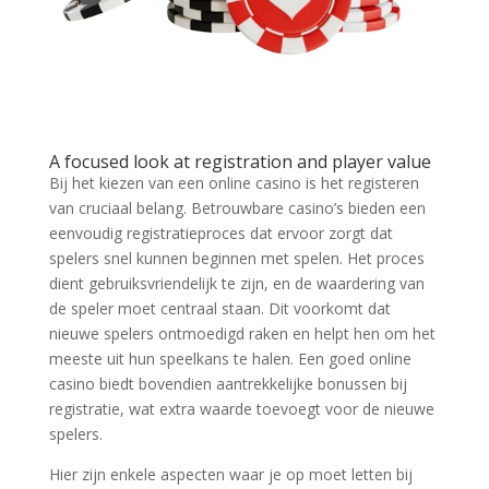
A focused look at registration and player value
Bij het kiezen van een online casino is het registeren
van cruciaal belang. Betrouwbare casino’s bieden een
eenvoudig registratieproces dat ervoor zorgt dat
spelers snel kunnen beginnen met spelen. Het proces
dient gebruiksvriendelijk te zijn, en de waardering van
de speler moet centraal staan. Dit voorkomt dat
nieuwe spelers ontmoedigd raken en helpt hen om het
meeste uit hun speelkans te halen. Een goed online
casino biedt bovendien aantrekkelijke bonussen bij
registratie, wat extra waarde toevoegt voor de nieuwe
spelers.
Hier zijn enkele aspecten waar je op moet letten bij