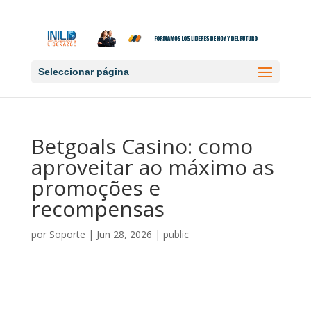
Seleccionar página
Betgoals Casino: como
aproveitar ao máximo as
promoções e
recompensas
por
Soporte
|
Jun 28, 2026
|
public