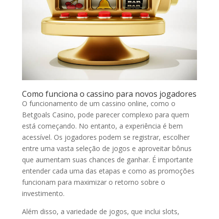
Como funciona o cassino para novos jogadores
O funcionamento de um cassino online, como o
Betgoals Casino, pode parecer complexo para quem
está começando. No entanto, a experiência é bem
acessível. Os jogadores podem se registrar, escolher
entre uma vasta seleção de jogos e aproveitar bônus
que aumentam suas chances de ganhar. É importante
entender cada uma das etapas e como as promoções
funcionam para maximizar o retorno sobre o
investimento.
Além disso, a variedade de jogos, que inclui slots,