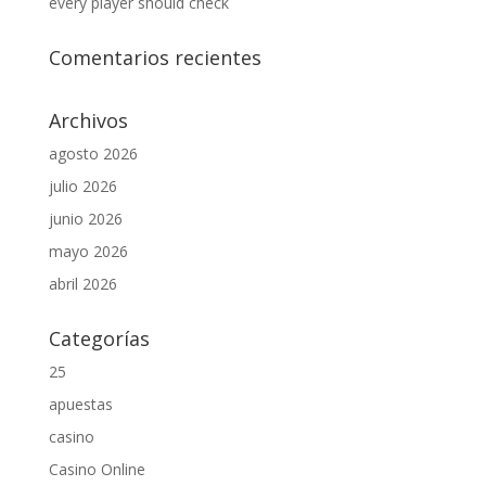
every player should check
Comentarios recientes
Archivos
agosto 2026
julio 2026
junio 2026
mayo 2026
abril 2026
Categorías
25
apuestas
casino
Casino Online