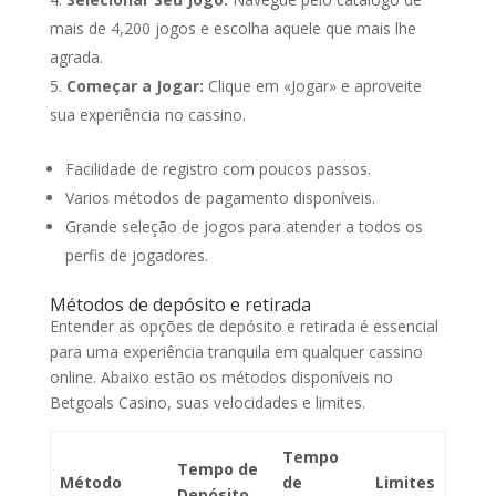
mais de 4,200 jogos e escolha aquele que mais lhe
agrada.
Começar a Jogar:
Clique em «Jogar» e aproveite
sua experiência no cassino.
Facilidade de registro com poucos passos.
Varios métodos de pagamento disponíveis.
Grande seleção de jogos para atender a todos os
perfis de jogadores.
Métodos de depósito e retirada
Entender as opções de depósito e retirada é essencial
para uma experiência tranquila em qualquer cassino
online. Abaixo estão os métodos disponíveis no
Betgoals Casino, suas velocidades e limites.
Tempo
Tempo de
Método
de
Limites
Depósito