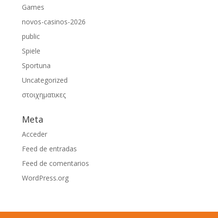
Games
novos-casinos-2026
public
Spiele
Sportuna
Uncategorized
στοιχηματικες
Meta
Acceder
Feed de entradas
Feed de comentarios
WordPress.org