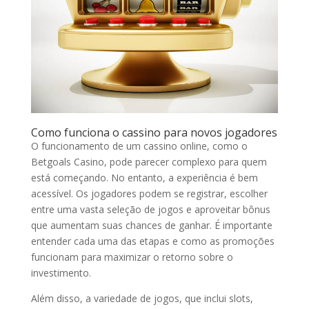
Como funciona o cassino para novos jogadores
O funcionamento de um cassino online, como o
Betgoals Casino, pode parecer complexo para quem
está começando. No entanto, a experiência é bem
acessível. Os jogadores podem se registrar, escolher
entre uma vasta seleção de jogos e aproveitar bônus
que aumentam suas chances de ganhar. É importante
entender cada uma das etapas e como as promoções
funcionam para maximizar o retorno sobre o
investimento.
Além disso, a variedade de jogos, que inclui slots,