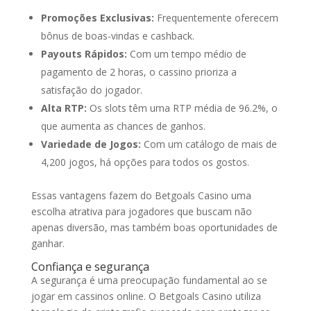
Promoções Exclusivas:
Frequentemente oferecem
bônus de boas-vindas e cashback.
Payouts Rápidos:
Com um tempo médio de
pagamento de 2 horas, o cassino prioriza a
satisfação do jogador.
Alta RTP:
Os slots têm uma RTP média de 96.2%, o
que aumenta as chances de ganhos.
Variedade de Jogos:
Com um catálogo de mais de
4,200 jogos, há opções para todos os gostos.
Essas vantagens fazem do Betgoals Casino uma
escolha atrativa para jogadores que buscam não
apenas diversão, mas também boas oportunidades de
ganhar.
Confiança e segurança
A segurança é uma preocupação fundamental ao se
jogar em cassinos online. O Betgoals Casino utiliza