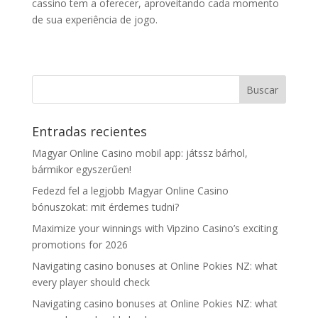
cassino tem a oferecer, aproveitando cada momento
de sua experiência de jogo.
Entradas recientes
Magyar Online Casino mobil app: játssz bárhol,
bármikor egyszerűen!
Fedezd fel a legjobb Magyar Online Casino
bónuszokat: mit érdemes tudni?
Maximize your winnings with Vipzino Casino’s exciting
promotions for 2026
Navigating casino bonuses at Online Pokies NZ: what
every player should check
Navigating casino bonuses at Online Pokies NZ: what