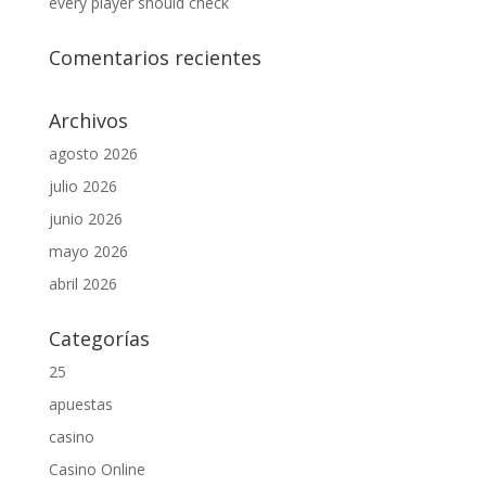
every player should check
Comentarios recientes
Archivos
agosto 2026
julio 2026
junio 2026
mayo 2026
abril 2026
Categorías
25
apuestas
casino
Casino Online