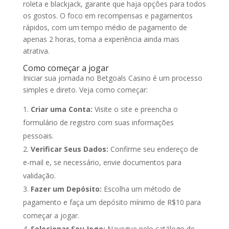
roleta e blackjack, garante que haja opções para todos
os gostos. O foco em recompensas e pagamentos
rápidos, com um tempo médio de pagamento de
apenas 2 horas, torna a experiência ainda mais
atrativa.
Como começar a jogar
Iniciar sua jornada no Betgoals Casino é um processo
simples e direto. Veja como começar:
Criar uma Conta:
Visite o site e preencha o
formulário de registro com suas informações
pessoais.
Verificar Seus Dados:
Confirme seu endereço de
e-mail e, se necessário, envie documentos para
validação.
Fazer um Depósito:
Escolha um método de
pagamento e faça um depósito mínimo de R$10 para
começar a jogar.
Selecionar Seu Jogo:
Navegue pelo catálogo de